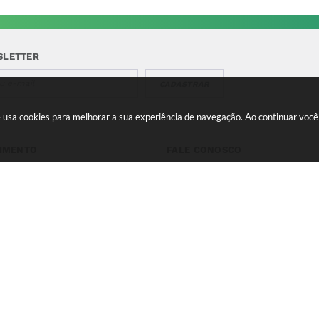
SLETTER
CADASTRAR
te usa cookies para melhorar a sua experiência de navegação. Ao continuar vo
IMENTO
FALE CONOSCO
a-feira a Quinta 08:00 às
Telefone para contato:
e 13:00 às 17:00 Sexta-feira
(35) 3475-0119
s 11:00 e 12:00 às 16:00
contato@candeias.mg.gov.br
 do Sistema:
3.5.3 - 19/06/2026
Portal atualizado em:
05/08
right Instar - 2006-2026. Todos os direitos reservados -
Instar Tec