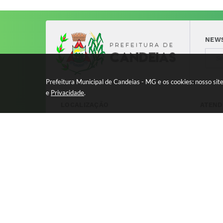
NEW
Prefeitura Municipal de Candeias - MG e os cookies: nosso si
e
Privacidade
.
LOCALIZAÇÃO
ATEND
Avenida 17 de Dezembro, nº 240
Segund
Centro - CEP: 37280-000
11:00 
8:00 à
Versão
© Copy