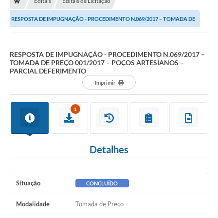
Editais
Editais de Licitação
Diário Oficial
RESPOSTA DE IMPUGNAÇÃO - PROCEDIMENTO N.069/2017 – TOMADA DE
TRANSPARÊNCIA
PREÇO 001/2017 – POÇOS ARTESIANOS – PARCIAL...
Contato
RESPOSTA DE IMPUGNAÇÃO - PROCEDIMENTO N.069/2017 –
TOMADA DE PREÇO 001/2017 – POÇOS ARTESIANOS –
PARCIAL DEFERIMENTO
Notícias
Imprimir
Iluminação Pública
1
Denúncia de Lotes sujos e entulhos
Conselhos Municipais
Detalhes
Sala Mineira
Lei Paulo Gustavo
Situação
CONCLUÍDO
A Nossa Cidade
Modalidade
Tomada de Preço
Portal da Transparência