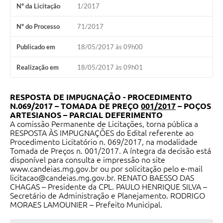
Nº da Licitação
1/2017
Fila de espera SUS
Nº do Processo
71/2017
Canal da Ouvidoria
Publicado em
18/05/2017 às 09h00
Prevican
Realização em
18/05/2017 às 09h01
Publicações
Vigilância em Saúde
RESPOSTA DE IMPUGNAÇÃO - PROCEDIMENTO
N.069/2017 – TOMADA DE PREÇO
001/2017
– POÇOS
ARTESIANOS – PARCIAL DEFERIMENTO
Creche Municipal
A comissão Permanente de Licitações, torna pública a
RESPOSTA ÀS IMPUGNAÇÕES do Edital referente ao
Plano Diretor
Procedimento Licitatório n. 069/2017, na modalidade
Tomada de Preços n. 001/2017. A íntegra da decisão está
Farmácia Municipal
disponível para consulta e impressão no site
www.candeias.mg.gov.br
ou por solicitação pelo e-mail
REMUME
licitacao@candeias.mg.gov.br
. RENATO BAESSO DAS
CHAGAS – Presidente da CPL. PAULO HENRIQUE SILVA –
Secretário de Administração e Planejamento. RODRIGO
Orientações COVID-19
MORAES LAMOUNIER – Prefeito Municipal.
Contratos