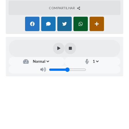
COMPARTILHAR
Carta de Serviços
Legislação
Editais
Legislação para Concurso
Sic
Transparência dos recursos municipais empregado no
combate à pandemia do COVID -19
Lei Aldir Blanc
PNAB - CICLO 2
Prestação de Contas Secretária de Saúde
Prestação de Contas Secretaria de Educação