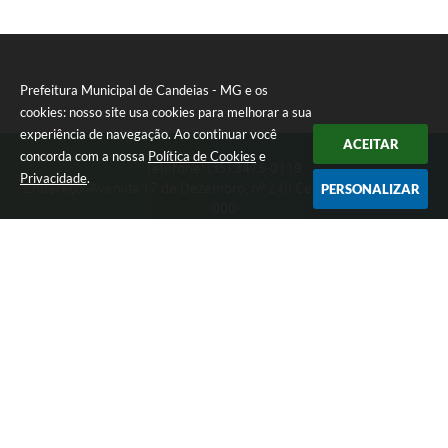
RELATÓRIO ESPORTE MUNICIPAL 2025
Prefeitura Municipal de Candeias - MG e os
cookies: nosso site usa cookies para melhorar a sua
experiência de navegação. Ao continuar você
ACEITAR
concorda com a nossa
Política de Cookies
e
Telefone: (35) 3475-0119
Privacidade
.
Endereço: Avenida 17 de Dezembro, nº 240 Centro | CEP: 37280-
PERSONALIZAR
000
Segunda-feira a Quinta 08:00 às 11:00 e 13:00 às 17:00 Sexta-
feira 8:00 às 11:00 e 12:00 às 16:00
CNPJ: 17.888.090/0001-00
Prefeitura Municipal de Candeias - MG
Versão do Sistema:
3.5.3 - 19/06/2026
Portal atualizado em:
07/08/2026 15:46
Dados Abertos