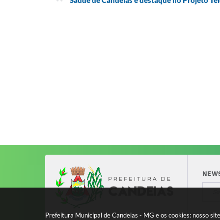
Saúde de Candeias é destaque no Projeto Tel
NEW
Prefeitura Municipal de Candeias - MG e os cookies: nosso si