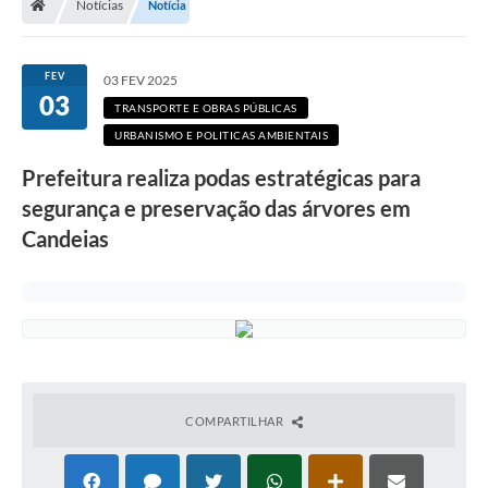
Notícias
Notícia
Diário Oficial
TRANSPARÊNCIA
FEV
03 FEV 2025
03
TRANSPORTE E OBRAS PÚBLICAS
Contato
URBANISMO E POLITICAS AMBIENTAIS
Notícias
Prefeitura realiza podas estratégicas para
Iluminação Pública
segurança e preservação das árvores em
Candeias
Denúncia de Lotes sujos e entulhos
Conselhos Municipais
Sala Mineira
Lei Paulo Gustavo
COMPARTILHAR
A Nossa Cidade
Portal da Transparência