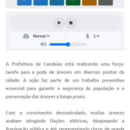
Fila de espera SUS
Canal da Ouvidoria
Prevican
Publicações
Vigilância em Saúde
A Prefeitura de Candeias está realizando uma força-
Creche Municipal
tarefa para a poda de árvores em diversos pontos da
Plano Diretor
cidade. A ação faz parte de um trabalho preventivo
essencial para garantir a segurança da população e a
Farmácia Municipal
preservação das árvores a longo prazo.
REMUME
Com o crescimento descontrolado, muitas árvores
Orientações COVID-19
acabam atingindo fiações elétricas, bloqueando a
Contratos
iluminação pública e até representando riscos de queda