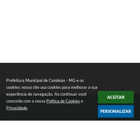
Prefeitura Municipal de Candeias - MG e os
cookies: nosso site usa cookies para melhorar a sua
experiência de navegação. Ao continuar você
ACEITAR
concorda com a nossa
Política de Cookies
e
Telefone: (35) 3475-0119
Privacidade
.
Endereço: Avenida 17 de Dezembro, nº 240 Centro | CEP: 37280-
PERSONALIZAR
000
Segunda-feira a Quinta 08:00 às 11:00 e 13:00 às 17:00 Sexta-
feira 8:00 às 11:00 e 12:00 às 16:00
CNPJ: 17.888.090/0001-00