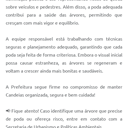
sobre veículos e pedestres. Além disso, a poda adequada
Carta de Serviços
contribui para a saúde das árvores, permitindo que
Legislação
cresçam com mais vigor e equilíbrio.
Editais
A equipe responsável está trabalhando com técnicas
Legislação para Concurso
seguras e planejamento adequado, garantindo que cada
poda seja feita de forma criteriosa. Embora o visual inicial
Sic
possa causar estranheza, as árvores se regeneram e
Transparência dos recursos municipais empregado no
voltam a crescer ainda mais bonitas e saudáveis.
combate à pandemia do COVID -19
Lei Aldir Blanc
A Prefeitura segue firme no compromisso de manter
Candeias organizada, segura e bem cuidada!
PNAB - CICLO 2
Prestação de Contas Secretária de Saúde
📢 Fique atento! Caso identifique uma árvore que precise
de poda ou ofereça risco, entre em contato com a
Prestação de Contas Secretaria de Educação
Secretaria de Urbanismo e Políticas Ambientais.