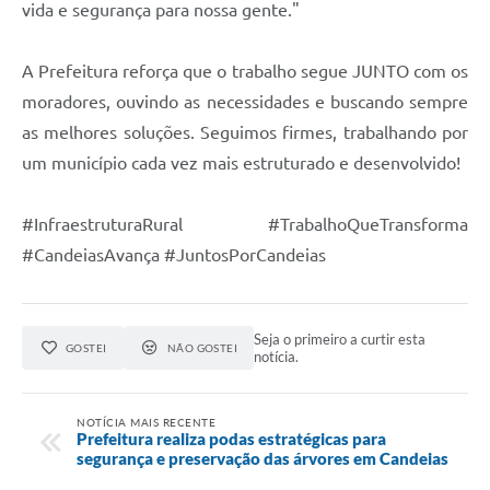
vida e segurança para nossa gente."
RELATÓRIO ESPORTE MUNICIPAL 2025
A Prefeitura reforça que o trabalho segue JUNTO com os
moradores, ouvindo as necessidades e buscando sempre
as melhores soluções. Seguimos firmes, trabalhando por
um município cada vez mais estruturado e desenvolvido!
#InfraestruturaRural #TrabalhoQueTransforma
#CandeiasAvança #JuntosPorCandeias
Seja o primeiro a curtir esta
GOSTEI
NÃO GOSTEI
notícia.
NOTÍCIA MAIS RECENTE
Prefeitura realiza podas estratégicas para
segurança e preservação das árvores em Candeias