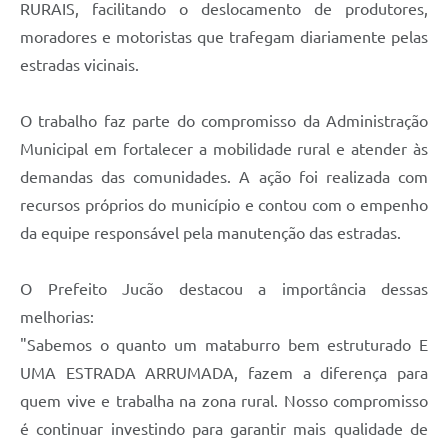
RURAIS, facilitando o deslocamento de produtores,
Carta de Serviços
moradores e motoristas que trafegam diariamente pelas
estradas vicinais.
Legislação
Editais
O trabalho faz parte do compromisso da Administração
Municipal em fortalecer a mobilidade rural e atender às
Legislação para Concurso
demandas das comunidades. A ação foi realizada com
Sic
recursos próprios do município e contou com o empenho
da equipe responsável pela manutenção das estradas.
Transparência dos recursos municipais empregado no
combate à pandemia do COVID -19
O Prefeito Jucão destacou a importância dessas
Lei Aldir Blanc
melhorias:
PNAB - CICLO 2
"Sabemos o quanto um mataburro bem estruturado E
UMA ESTRADA ARRUMADA, fazem a diferença para
Prestação de Contas Secretária de Saúde
quem vive e trabalha na zona rural. Nosso compromisso
Prestação de Contas Secretaria de Educação
é continuar investindo para garantir mais qualidade de