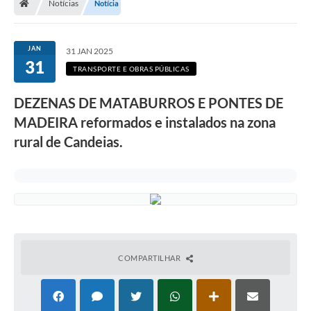
Notícias
Notícia
Diário Oficial
TRANSPARÊNCIA
JAN
31 JAN 2025
31
TRANSPORTE E OBRAS PÚBLICAS
Contato
DEZENAS DE MATABURROS E PONTES DE
Notícias
MADEIRA reformados e instalados na zona
Iluminação Pública
rural de Candeias.
Denúncia de Lotes sujos e entulhos
Conselhos Municipais
Sala Mineira
Lei Paulo Gustavo
COMPARTILHAR
A Nossa Cidade
Portal da Transparência