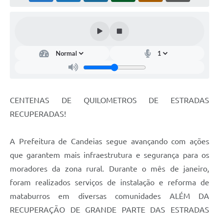
Fila de espera SUS
Canal da Ouvidoria
Prevican
Publicações
Vigilância em Saúde
CENTENAS DE QUILOMETROS DE ESTRADAS
Creche Municipal
RECUPERADAS!
Plano Diretor
A Prefeitura de Candeias segue avançando com ações
Farmácia Municipal
que garantem mais infraestrutura e segurança para os
moradores da zona rural. Durante o mês de janeiro,
REMUME
foram realizados serviços de instalação e reforma de
Orientações COVID-19
mataburros em diversas comunidades ALÉM DA
RECUPERAÇÃO DE GRANDE PARTE DAS ESTRADAS
Contratos