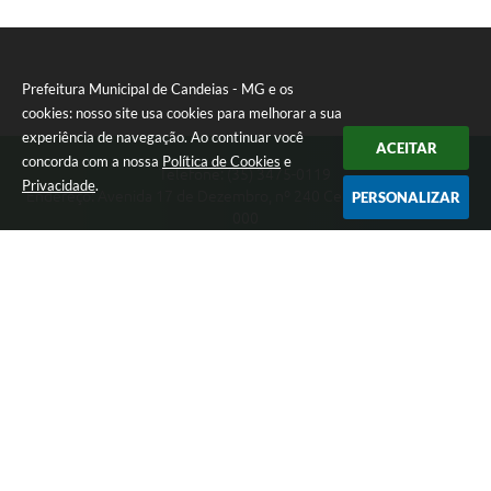
Prefeitura Municipal de Candeias - MG e os
cookies: nosso site usa cookies para melhorar a sua
experiência de navegação. Ao continuar você
ACEITAR
concorda com a nossa
Política de Cookies
e
Telefone: (35) 3475-0119
Privacidade
.
Endereço: Avenida 17 de Dezembro, nº 240 Centro | CEP: 37280-
PERSONALIZAR
000
Segunda-feira a Quinta 08:00 às 11:00 e 13:00 às 17:00 Sexta-
feira 8:00 às 11:00 e 12:00 às 16:00
CNPJ: 17.888.090/0001-00
Prefeitura Municipal de Candeias - MG
Versão do Sistema:
3.5.3 - 19/06/2026
Portal atualizado em:
05/08/2026 16:10
Dados Abertos