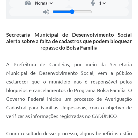
Carta de Serviços
Legislação
Secretaria Municipal de Desenvolvimento Social
Editais
alerta sobre a falta de cadastros que podem bloquear
repasse do Bolsa Família
Legislação para Concurso
Sic
A Prefeitura de Candeias, por meio da Secretaria
Municipal de Desenvolvimento Social, vem a público
Transparência dos recursos municipais empregado no
combate à pandemia do COVID -19
esclarecer que o município não é responsável pelos
bloqueios e cancelamentos do Programa Bolsa Família. O
Lei Aldir Blanc
Governo Federal iniciou um processo de Averiguação
PNAB - CICLO 2
Cadastral para Famílias Unipessoais, com o objetivo de
Prestação de Contas Secretária de Saúde
verificar as informações registradas no CADÚNICO.
Prestação de Contas Secretaria de Educação
Como resultado desse processo, alguns benefícios estão