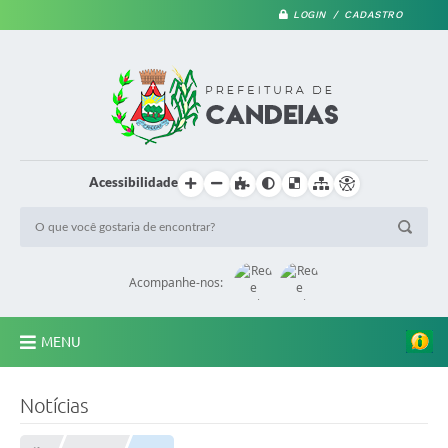
LOGIN / CADASTRO
Acessibilidade
N
o
Acompanhe-nos:
t
a
d
e
MENU
E
s
c
PRINCIPAL
l
Notícias
a
A Prefeitura
r
e