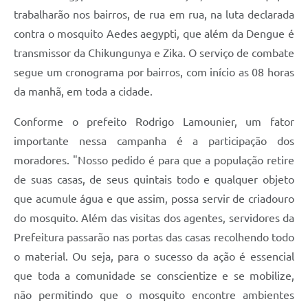
trabalharão nos bairros, de rua em rua, na luta declarada
Carta de Serviços
contra o mosquito Aedes aegypti, que além da Dengue é
Legislação
transmissor da Chikungunya e Zika. O serviço de combate
segue um cronograma por bairros, com início as 08 horas
Editais
da manhã, em toda a cidade.
Legislação para Concurso
Conforme o prefeito Rodrigo Lamounier, um fator
Sic
importante nessa campanha é a participação dos
moradores. "Nosso pedido é para que a população retire
Transparência dos recursos municipais empregado no
combate à pandemia do COVID -19
de suas casas, de seus quintais todo e qualquer objeto
que acumule água e que assim, possa servir de criadouro
Lei Aldir Blanc
do mosquito. Além das visitas dos agentes, servidores da
PNAB - CICLO 2
Prefeitura passarão nas portas das casas recolhendo todo
o material. Ou seja, para o sucesso da ação é essencial
Prestação de Contas Secretária de Saúde
que toda a comunidade se conscientize e se mobilize,
Prestação de Contas Secretaria de Educação
não permitindo que o mosquito encontre ambientes