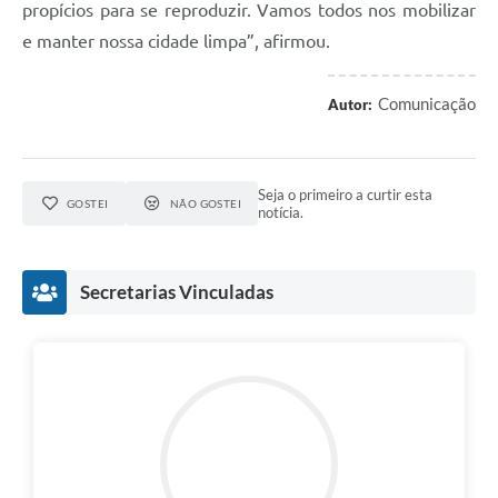
propícios para se reproduzir. Vamos todos nos mobilizar
RELATÓRIO ESPORTE MUNICIPAL 2025
e manter nossa cidade limpa”, afirmou.
Comunicação
Autor:
Seja o primeiro a curtir esta
GOSTEI
NÃO GOSTEI
notícia.
Secretarias Vinculadas