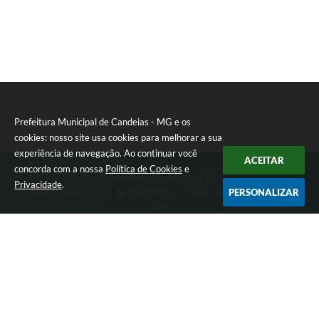
Prefeitura Municipal de Candeias - MG e os
cookies: nosso site usa cookies para melhorar a sua
experiência de navegação. Ao continuar você
ACEITAR
concorda com a nossa
Política de Cookies
e
Telefone: (35) 3475-0119
Privacidade
.
Endereço: Avenida 17 de Dezembro, nº 240 Centro | CEP: 37280-
PERSONALIZAR
000
Segunda-feira a Quinta 08:00 às 11:00 e 13:00 às 17:00 Sexta-
feira 8:00 às 11:00 e 12:00 às 16:00
CNPJ: 17.888.090/0001-00
Prefeitura Municipal de Candeias - MG
Versão do Sistema:
3.5.3 - 19/06/2026