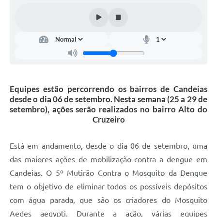
Fila de espera SUS
Canal da Ouvidoria
Prevican
Publicações
Equipes estão percorrendo os bairros de Candeias
Vigilância em Saúde
desde o dia 06 de setembro. Nesta semana (25 a 29 de
setembro), ações serão realizados no bairro Alto do
Creche Municipal
Cruzeiro
Plano Diretor
Está em andamento, desde o dia 06 de setembro, uma
Farmácia Municipal
das maiores ações de mobilização contra a dengue em
REMUME
Candeias. O 5º Mutirão Contra o Mosquito da Dengue
tem o objetivo de eliminar todos os possíveis depósitos
Orientações COVID-19
com água parada, que são os criadores do Mosquito
Contratos
Aedes aegypti. Durante a ação, várias equipes