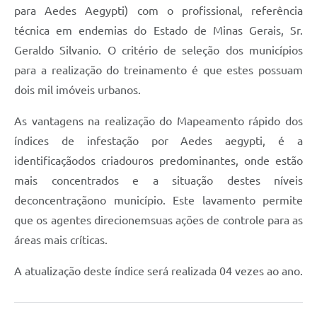
para Aedes Aegypti)
com o profissional, referência
Carta de Serviços
técnica em endemias do Estado de Minas Gerais, Sr.
Geraldo Silvanio. O critério de seleção dos municípios
Legislação
para a realização do treinamento é que estes possuam
Editais
dois mil imóveis urbanos.
Legislação para Concurso
As vantagens na realização do Mapeamento rápido dos
Sic
índices de infestação por Aedes aegypti, é a
identificaçãodos criadouros predominantes, onde estão
Transparência dos recursos municipais empregado no
combate à pandemia do COVID -19
mais concentrados e a situação destes níveis
deconcentraçãono município. Este lavamento permite
Lei Aldir Blanc
que os agentes direcionemsuas ações de controle para as
PNAB - CICLO 2
áreas mais críticas.
Prestação de Contas Secretária de Saúde
A atualização deste índice será realizada 04 vezes ao ano.
Prestação de Contas Secretaria de Educação