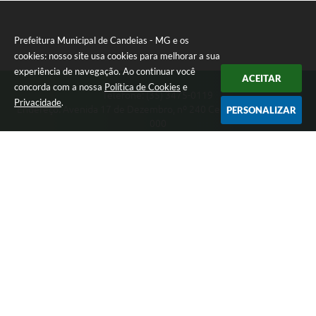
Prefeitura Municipal de Candeias - MG e os
cookies: nosso site usa cookies para melhorar a sua
experiência de navegação. Ao continuar você
ACEITAR
concorda com a nossa
Política de Cookies
e
Telefone: (35) 3475-0119
Privacidade
.
Endereço: Avenida 17 de Dezembro, nº 240 Centro | CEP: 37280-
PERSONALIZAR
000
Segunda-feira a Quinta 08:00 às 11:00 e 13:00 às 17:00 Sexta-
feira 8:00 às 11:00 e 12:00 às 16:00
CNPJ: 17.888.090/0001-00
Prefeitura Municipal de Candeias - MG
Versão do Sistema:
3.5.3 - 19/06/2026
Portal atualizado em:
07/08/2026 15:46
Dados Abertos
Copyright Instar - 2006-2026. Todos os direitos reservados -