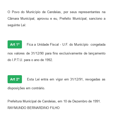
Fila de espera SUS
O Povo do Município de Candeias, por seus representantes na
Canal da Ouvidoria
Câmara Municipal, aprovou e eu, Prefeito Municipal, sanciono a
seguinte Lei:
Prevican
Publicações
Art 1º
Fica a Unidade Fiscal - U.F. do Município congelada
Vigilância em Saúde
nos valores de 31/12/90 para fins exclusivamente de lançamento
Creche Municipal
do I.P.T.U. para o ano de 1992.
Plano Diretor
Art 2º
Farmácia Municipal
Esta Lei entra em vigor em 31/12/91, revogadas as
disposições em contrário.
REMUME
Orientações COVID-19
Prefeitura Municipal de Candeias, em 10 de Dezembro de 1991.
RAYMUNDO BERNARDINO FILHO
Contratos