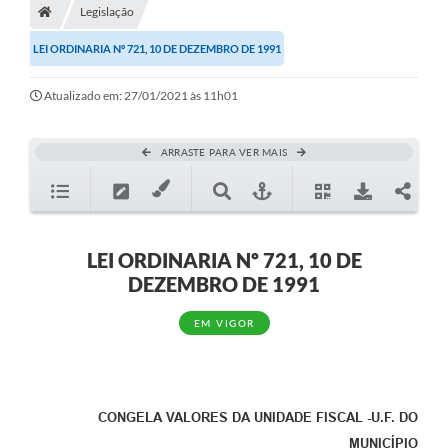
Legislação
Diário Oficial
LEI ORDINARIA Nº 721, 10 DE DEZEMBRO DE 1991
TRANSPARÊNCIA
Atualizado em: 27/01/2021 às 11h01
Contato
Notícias
ARRASTE PARA VER MAIS
Iluminação Pública
Denúncia de Lotes sujos e entulhos
LEI ORDINARIA Nº 721, 10 DE
Conselhos Municipais
DEZEMBRO DE 1991
Sala Mineira
EM VIGOR
Lei Paulo Gustavo
A Nossa Cidade
CONGELA VALORES DA UNIDADE FISCAL -U.F. DO
Portal da Transparência
MUNICÍPIO