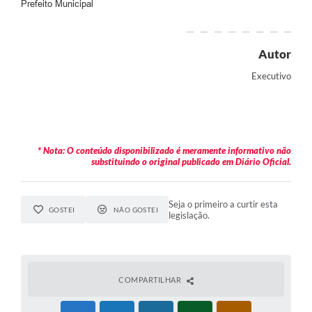
Prefeito Municipal
Carta de Serviços
Legislação
Autor
Executivo
Editais
Legislação para Concurso
Sic
* Nota: O conteúdo disponibilizado é meramente informativo não
substituindo o original publicado em Diário Oficial.
Transparência dos recursos municipais empregado no
combate à pandemia do COVID -19
Lei Aldir Blanc
Seja o primeiro a curtir esta
GOSTEI
NÃO GOSTEI
legislação.
PNAB - CICLO 2
Prestação de Contas Secretária de Saúde
COMPARTILHAR
Prestação de Contas Secretaria de Educação