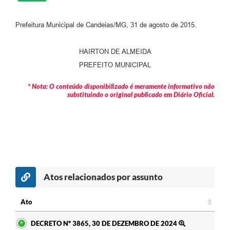
Carta de Serviços
Prefeitura Municipal de Candeias/MG, 31 de agosto de 2015.
Legislação
HAIRTON DE ALMEIDA
Editais
PREFEITO MUNICIPAL
Legislação para Concurso
* Nota: O conteúdo disponibilizado é meramente informativo não
substituindo o original publicado em Diário Oficial.
Sic
Transparência dos recursos municipais empregado no
combate à pandemia do COVID -19
Lei Aldir Blanc
PNAB - CICLO 2
Atos relacionados por assunto
Prestação de Contas Secretária de Saúde
Ato
Prestação de Contas Secretaria de Educação
Ato
DECRETO Nº 3865, 30 DE DEZEMBRO DE 2024