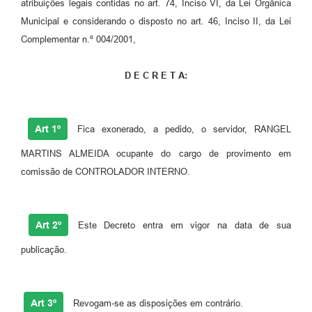
atribuições legais contidas no art. 74, Inciso VI, da Lei Orgânica
Fila de espera SUS
Municipal e considerando o disposto no art. 46, Inciso II, da Lei
Complementar n.º 004/2001,
Canal da Ouvidoria
D E C R E T A:
Prevican
Publicações
Art 1º
Fica exonerado, a pedido, o servidor, RANGEL
Vigilância em Saúde
MARTINS ALMEIDA ocupante do cargo de provimento em
Creche Municipal
comissão de CONTROLADOR INTERNO.
Plano Diretor
Farmácia Municipal
Art 2º
Este Decreto entra em vigor na data de sua
REMUME
publicação.
Orientações COVID-19
Art 3º
Revogam-se as disposições em contrário.
Contratos