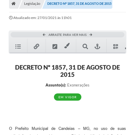
Legislação
DECRETO Nº 1857, 31 DE AGOSTO DE 2015
Diário Oficial
Atualizado em: 27/01/2021 às 11h01
TRANSPARÊNCIA
Contato
ARRASTE PARA VER MAIS
Notícias
Iluminação Pública
DECRETO Nº 1857, 31 DE AGOSTO DE
Denúncia de Lotes sujos e entulhos
2015
Conselhos Municipais
Assunto(s):
Exonerações
Sala Mineira
EM VIGOR
Lei Paulo Gustavo
A Nossa Cidade
O Prefeito Municipal de Candeias – MG, no uso de suas
Portal da Transparência