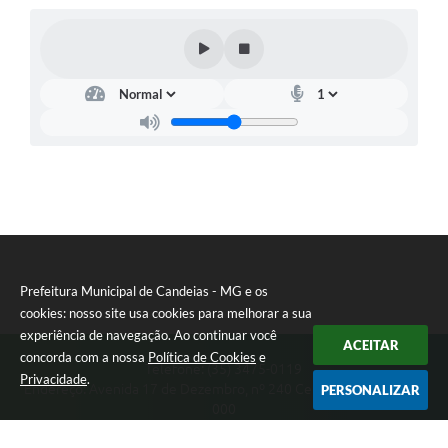
Prefeitura Municipal de Candeias - MG e os
cookies: nosso site usa cookies para melhorar a sua
experiência de navegação. Ao continuar você
ACEITAR
concorda com a nossa
Política de Cookies
e
Telefone: (35) 3475-0119
Privacidade
.
Endereço: Avenida 17 de Dezembro, nº 240 Centro | CEP: 37280-
PERSONALIZAR
000
Segunda-feira a Quinta 08:00 às 11:00 e 13:00 às 17:00 Sexta-