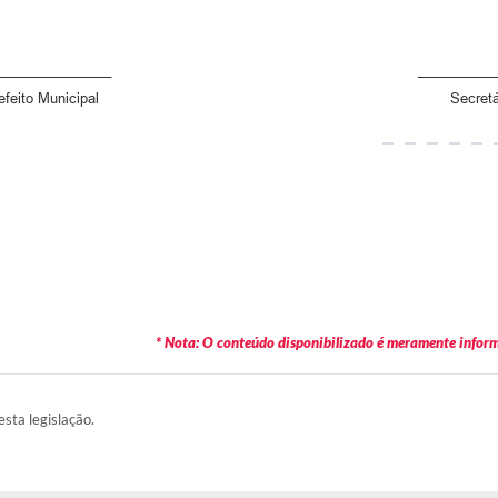
______________ _____________
Prefeito Municipal Secretári
* Nota: O conteúdo disponibilizado é meramente informa
esta legislação.