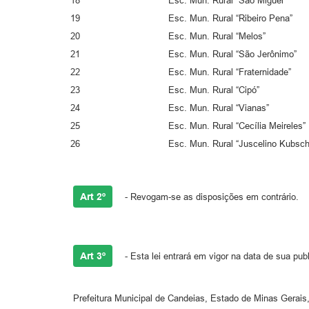
18 Esc. Mun. Rural “São M
19 Esc. Mun. Rural “Ribeir
20 Esc. Mun. Rural “M
21 Esc. Mun. Rural “São Je
22 Esc. Mun. Rural “Fraternid
23 Esc. Mun. Rural “
24 Esc. Mun. Rural “Vi
25 Esc. Mun. Rural “Cecília M
26 Esc. Mun. Rural “Juscelino Kub
Art 2º
- Revogam-se as disposições em contrário.
Art 3º
- Esta lei entrará em vigor na data de sua pub
Prefeitura Municipal de Candeias, Estado de Minas Gerais,