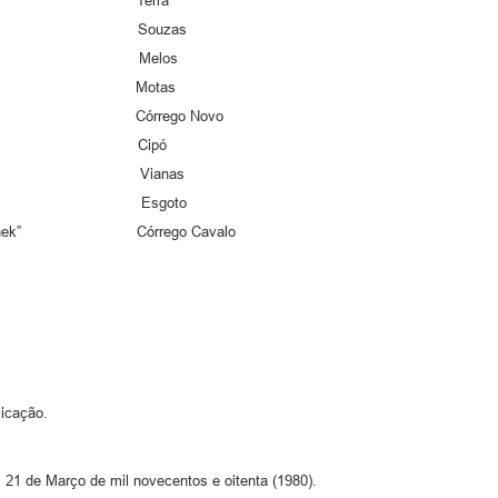
iguel” Terra
o Pena” Souzas
elos” Melos
rônimo” Motas
ade” Córrego Novo
Cipó” Cipó
anas” Vianas
eireles” Esgoto
schek” Córrego Cavalo
licação.
 21 de Março de mil novecentos e oitenta (1980).