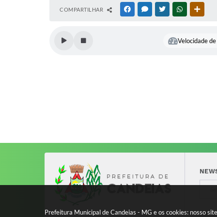
COMPARTILHAR
FACEBOOK
MESSENGER
TWITTER
WHATSAPP
OUTR
Velocidade de 
NEW
Prefeitura Municipal de Candeias - MG e os cookies: nosso si