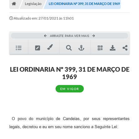
Legislação
LEI ORDINARIA Nº 399, 31 DE MARÇO DE 1969
Diário Oficial
Atualizado em: 27/01/2021 às 11h01
TRANSPARÊNCIA
Contato
ARRASTE PARA VER MAIS
Notícias
Iluminação Pública
LEI ORDINARIA Nº 399, 31 DE MARÇO DE
Denúncia de Lotes sujos e entulhos
1969
Conselhos Municipais
EM VIGOR
Sala Mineira
Lei Paulo Gustavo
O povo do município de Candeias, por seus representantes
A Nossa Cidade
legais, decretou e eu em seu nome sanciono a Seguinte Lei:
Portal da Transparência