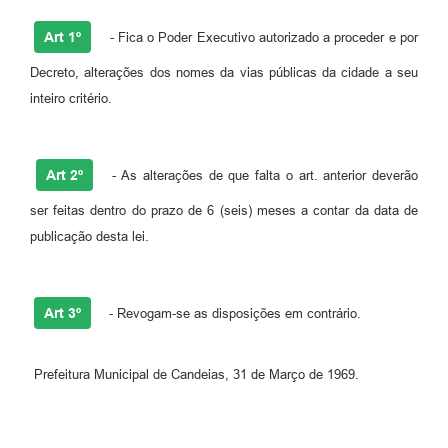
Fila de espera SUS
Art 1º
- Fica o Poder Executivo autorizado a proceder e por
Canal da Ouvidoria
Decreto, alterações dos nomes da vias públicas da cidade a seu
inteiro critério.
Prevican
Publicações
Art 2º
- As alterações de que falta o art. anterior deverão
Vigilância em Saúde
ser feitas dentro do prazo de 6 (seis) meses a contar da data de
Creche Municipal
publicação desta lei.
Plano Diretor
Art 3º
Farmácia Municipal
- Revogam-se as disposições em contrário.
REMUME
Prefeitura Municipal de Candeias, 31 de Março de 1969.
Orientações COVID-19
Contratos