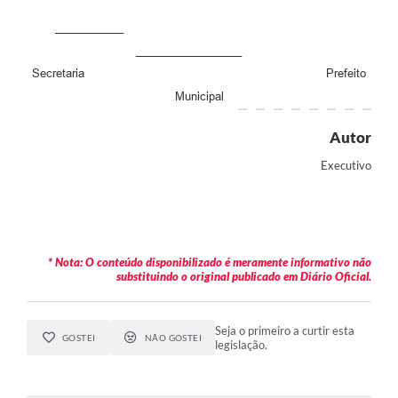
Carta de Serviços
___________
_________________
Legislação
Secretaria Prefeito
Municipal
Editais
Autor
Legislação para Concurso
Executivo
Sic
Transparência dos recursos municipais empregado no
combate à pandemia do COVID -19
Lei Aldir Blanc
* Nota: O conteúdo disponibilizado é meramente informativo não
substituindo o original publicado em Diário Oficial.
PNAB - CICLO 2
Seja o primeiro a curtir esta
Prestação de Contas Secretária de Saúde
GOSTEI
NÃO GOSTEI
legislação.
Prestação de Contas Secretaria de Educação