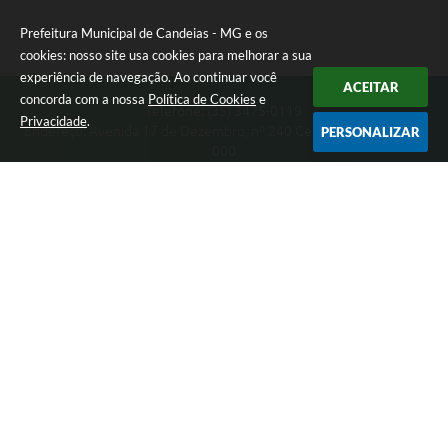
Prefeitura Municipal de Candeias - MG e os
cookies: nosso site usa cookies para melhorar a sua
experiência de navegação. Ao continuar você
ACEITAR
concorda com a nossa
Política de Cookies
e
Telefone: (35) 3475-0119
Privacidade
.
Endereço: Avenida 17 de Dezembro, nº 240 Centro | CEP: 37280-
PERSONALIZAR
000
Segunda-feira a Quinta 08:00 às 11:00 e 13:00 às 17:00 Sexta-
feira 8:00 às 11:00 e 12:00 às 16:00
CNPJ: 17.888.090/0001-00
Prefeitura Municipal de Candeias - MG
Versão do Sistema:
3.5.3 - 19/06/2026
Portal atualizado em:
06/08/2026 15:38
Dados Abertos
Copyright Instar - 2006-2026. Todos os direitos reservados -
Instar Tecnologia