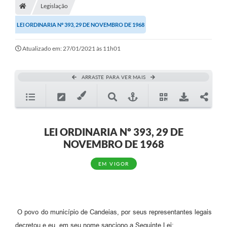
Legislação
Diário Oficial
LEI ORDINARIA Nº 393, 29 DE NOVEMBRO DE 1968
TRANSPARÊNCIA
Atualizado em: 27/01/2021 às 11h01
Contato
Notícias
ARRASTE PARA VER MAIS
Iluminação Pública
Denúncia de Lotes sujos e entulhos
LEI ORDINARIA Nº 393, 29 DE
Conselhos Municipais
NOVEMBRO DE 1968
Sala Mineira
EM VIGOR
Lei Paulo Gustavo
A Nossa Cidade
O povo do município de Candeias, por seus representantes legais
Portal da Transparência
decretou e eu, em seu nome sanciono a Seguinte Lei: