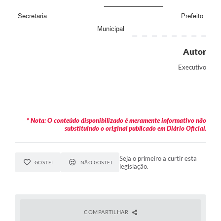
_________________
Carta de Serviços
Secretaria Prefeito
Municipal
Legislação
Autor
Editais
Executivo
Legislação para Concurso
Sic
Transparência dos recursos municipais empregado no
* Nota: O conteúdo disponibilizado é meramente informativo não
combate à pandemia do COVID -19
substituindo o original publicado em Diário Oficial.
Lei Aldir Blanc
Seja o primeiro a curtir esta
GOSTEI
NÃO GOSTEI
PNAB - CICLO 2
legislação.
Prestação de Contas Secretária de Saúde
Prestação de Contas Secretaria de Educação
COMPARTILHAR