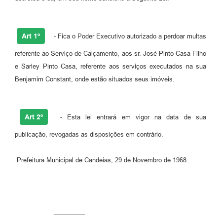
Fila de espera SUS
Canal da Ouvidoria
Art 1º
- Fica o Poder Executivo autorizado a perdoar multas
referente ao Serviço de Calçamento, aos sr. José Pinto Casa Filho
Prevican
e Sarley Pinto Casa, referente aos serviços executados na sua
Publicações
Benjamim Constant, onde estão situados seus imóveis.
Vigilância em Saúde
Creche Municipal
Art 2º
- Esta lei entrará em vigor na data de sua
publicação, revogadas as disposições em contrário.
Plano Diretor
Farmácia Municipal
Prefeitura Municipal de Candeias, 29 de Novembro de 1968.
REMUME
Orientações COVID-19
_________
Contratos