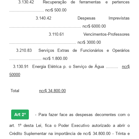
3.130.42 Recuperação de ferramentas e pertences
Carta de Serviços
............................ ncr$ 500.00
3.140.42 Despesas Imprevistas
Legislação
.......................................................... ncr$ 6000.00
3.110.61 Vencimentos-Professores
Editais
...................................................... ncr$ 3000.00
Legislação para Concurso
3.210.83 Serviços Extras de Funcionários e Operários
.......................... ncr$ 1.800.00
Sic
3.130.91 Energia Elétrica p. o Serviço de Água ..........
ncr$
Transparência dos recursos municipais empregado no
50000
combate à pandemia do COVID -19
Lei Aldir Blanc
Total
ncr$ 34.800.00
PNAB - CICLO 2
Art 2º
- Para fazer face as despesas decorrentes com o
Prestação de Contas Secretária de Saúde
art. 1º desta Lei, fica o Poder Executivo autorizado a abrir o
Prestação de Contas Secretaria de Educação
Crédito Suplementar na importância de ncr$ 34.800.00 - Trinta e