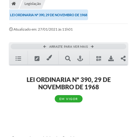
Legislação
Diário Oficial
LEI ORDINARIA Nº 390, 29 DE NOVEMBRO DE 1968
TRANSPARÊNCIA
Atualizado em: 27/01/2021 às 11h01
Contato
Notícias
ARRASTE PARA VER MAIS
Iluminação Pública
Denúncia de Lotes sujos e entulhos
LEI ORDINARIA Nº 390, 29 DE
Conselhos Municipais
NOVEMBRO DE 1968
Sala Mineira
EM VIGOR
Lei Paulo Gustavo
A Nossa Cidade
Portal da Transparência