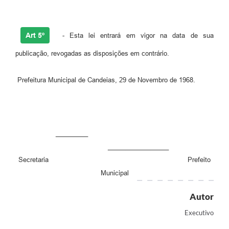
Art 5º
- Esta lei entrará em vigor na data de sua
publicação, revogadas as disposições em contrário.
Prefeitura Municipal de Candeias, 29 de Novembro de 1968.
_________
_________________
Secretaria Prefeito
Municipal
Autor
Executivo