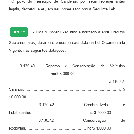
O povo do município de Candeias, por seus representantes
Fila de espera SUS
legais, decretou e eu, em seu nome sanciono a Seguinte Lei:
Canal da Ouvidoria
Art 1º
- Fica o Poder Executivo autorizado a abrir Créditos
Prevican
Suplementares, durante o presente exercício na Lei Orçamentária
Publicações
Vigente nas seguintes dotações:
Vigilância em Saúde
3.130.40 Reparos e Conservação de Veículos
Creche Municipal
.................................. ncr$ 5.000.00
Plano Diretor
3.110.42
Salários.............................................................................. ncr$
Farmácia Municipal
10.000.00
3.120.42 Combustíveis e
REMUME
Lubrificantes............................................... ncr$ 7000.00
Orientações COVID-19
3.130.42 Conservação de
Rodovias................................................... ncr$ 1.000.00
Contratos