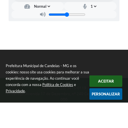
Prefeitura Municipal de Candeias - MG e os
cookies: nosso site usa cookies para melhorar a sua
experiência de navegação. Ao continuar você
ACEITAR
concorda com a nossa
Política de Cookies
e
Telefone: (35) 3475-0119
Privacidade
.
Endereço: Avenida 17 de Dezembro, nº 240 Centro | CEP: 37280-
PERSONALIZAR
000
Segunda-feira a Quinta 08:00 às 11:00 e 13:00 às 17:00 Sexta-
feira 8:00 às 11:00 e 12:00 às 16:00
CNPJ: 17.888.090/0001-00
Prefeitura Municipal de Candeias - MG