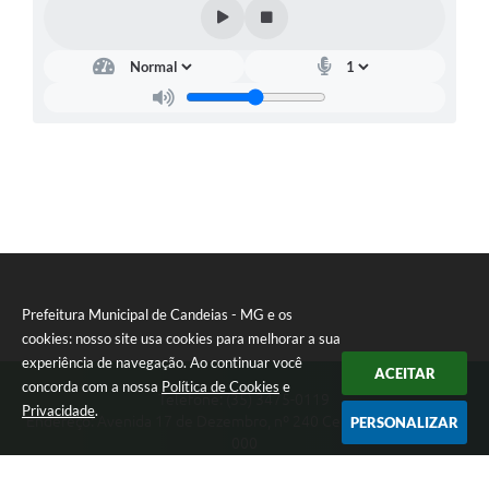
Prefeitura Municipal de Candeias - MG e os
cookies: nosso site usa cookies para melhorar a sua
experiência de navegação. Ao continuar você
ACEITAR
concorda com a nossa
Política de Cookies
e
Telefone: (35) 3475-0119
Privacidade
.
Endereço: Avenida 17 de Dezembro, nº 240 Centro | CEP: 37280-
PERSONALIZAR
000
Segunda-feira a Quinta 08:00 às 11:00 e 13:00 às 17:00 Sexta-
feira 8:00 às 11:00 e 12:00 às 16:00