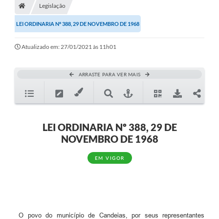
Legislação
Diário Oficial
LEI ORDINARIA Nº 388, 29 DE NOVEMBRO DE 1968
TRANSPARÊNCIA
Atualizado em: 27/01/2021 às 11h01
Contato
Notícias
ARRASTE PARA VER MAIS
Iluminação Pública
Denúncia de Lotes sujos e entulhos
LEI ORDINARIA Nº 388, 29 DE
Conselhos Municipais
NOVEMBRO DE 1968
Sala Mineira
EM VIGOR
Lei Paulo Gustavo
A Nossa Cidade
Portal da Transparência
O povo do município de Candeias, por seus representantes