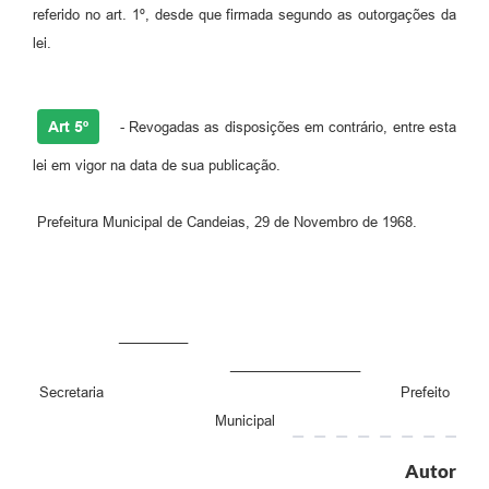
RELATÓRIO ESPORTE MUNICIPAL 2025
referido no art. 1º, desde que firmada segundo as outorgações da
lei.
Art 5º
- Revogadas as disposições em contrário, entre esta
lei em vigor na data de sua publicação.
Prefeitura Municipal de Candeias, 29 de Novembro de 1968.
_________
_________________
Secretaria Prefeito
Municipal
Autor