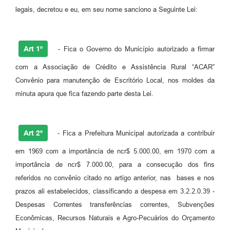
legais, decretou e eu, em seu nome sanciono a Seguinte Lei:
Fila de espera SUS
Canal da Ouvidoria
Art 1º
- Fica o Governo do Município autorizado a firmar
Prevican
com a Associação de Crédito e Assistência Rural “ACAR”
Publicações
Convênio para manutenção de Escritório Local, nos moldes da
minuta apura que fica fazendo parte desta Lei.
Vigilância em Saúde
Creche Municipal
Art 2º
- Fica a Prefeitura Municipal autorizada a contribuir
Plano Diretor
em 1969 com a importância de ncr$ 5.000.00, em 1970 com a
Farmácia Municipal
importância de ncr$ 7.000.00, para a consecução dos fins
referidos no convênio citado no artigo anterior, nas bases e nos
REMUME
prazos ali estabelecidos, classificando a despesa em 3.2.2.0.39 -
Orientações COVID-19
Despesas Correntes transferências correntes, Subvenções
Econômicas, Recursos Naturais e Agro-Pecuários do Orçamento
Contratos