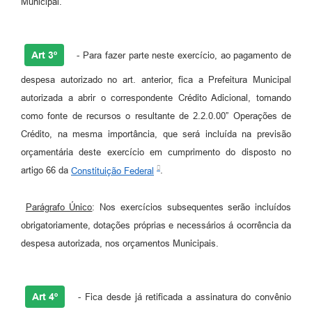
Municipal.
Carta de Serviços
Legislação
Art 3º
- Para fazer parte neste exercício, ao pagamento de
Editais
despesa autorizado no art. anterior, fica a Prefeitura Municipal
autorizada a abrir o correspondente Crédito Adicional, tomando
Legislação para Concurso
como fonte de recursos o resultante de 2.2.0.00” Operações de
Crédito, na mesma importância, que será incluída na previsão
Sic
orçamentária deste exercício em cumprimento do disposto no
Transparência dos recursos municipais empregado no
artigo 66 da
Constituição Federal
.
combate à pandemia do COVID -19
Lei Aldir Blanc
Parágrafo Único
: Nos exercícios subsequentes serão incluídos
obrigatoriamente, dotações próprias e necessários á ocorrência da
PNAB - CICLO 2
despesa autorizada, nos orçamentos Municipais.
Prestação de Contas Secretária de Saúde
Prestação de Contas Secretaria de Educação
Art 4º
- Fica desde já retificada a assinatura do convênio