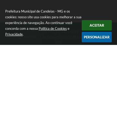
Prefeitura Municipal de Candeias - MG e os
cookies: nosso site usa cookies para melhorar a sua
experiência de navegação. Ao continuar você
ACEITAR
concorda com a nossa
Política de Cookies
e
Telefone: (35) 3475-0119
Privacidade
.
Endereço: Avenida 17 de Dezembro, nº 240 Centro | CEP: 37280-
PERSONALIZAR
000
Segunda-feira a Quinta 08:00 às 11:00 e 13:00 às 17:00 Sexta-
feira 8:00 às 11:00 e 12:00 às 16:00
CNPJ: 17.888.090/0001-00
Prefeitura Municipal de Candeias - MG
Versão do Sistema:
3.5.3 - 19/06/2026
Portal atualizado em:
07/08/2026 15:46
Dados Abertos
Copyright Instar - 2006-2026. Todos os direitos reservados -
Instar Tecnologia