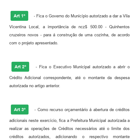
Fila de espera SUS
Art 1º
- Fica o Governo do Município autorizado a dar a Vila
Canal da Ouvidoria
Vicentina Local, a importância de ncz$ 500.00 - Quinhentos
Prevican
cruzeiros novos - para á construção de uma cozinha, de acordo
com o projeto apresentado.
Publicações
Vigilância em Saúde
Art 2º
- Fica o Executivo Municipal autorizado a abrir o
Creche Municipal
Crédito Adicional correspondente, até o montante da despesa
Plano Diretor
autorizada no artigo anterior.
Farmácia Municipal
Art 3º
- Como recurso orçamentário á abertura de créditos
REMUME
adicionais neste exercício, fica a Prefeitura Municipal autorizada a
Orientações COVID-19
realizar as operações de Créditos necessários até o limite dos
Contratos
créditos autorizados, adicionando o respectivo montante