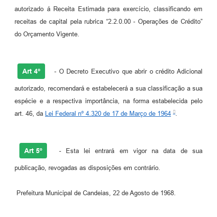
autorizado á Receita Estimada para exercício, classificando em
Carta de Serviços
receitas de capital pela rubrica “2.2.0.00 - Operações de Crédito”
do Orçamento Vigente.
Legislação
Editais
Art 4º
- O Decreto Executivo que abrir o crédito Adicional
Legislação para Concurso
autorizado, recomendará e estabelecerá a sua classificação a sua
Sic
espécie e a respectiva importância, na forma estabelecida pelo
art. 46, da
Lei Federal nº 4.320 de 17 de Março de 1964
.
Transparência dos recursos municipais empregado no
combate à pandemia do COVID -19
Lei Aldir Blanc
Art 5º
- Esta lei entrará em vigor na data de sua
PNAB - CICLO 2
publicação, revogadas as disposições em contrário.
Prestação de Contas Secretária de Saúde
Prefeitura Municipal de Candeias, 22 de Agosto de 1968.
Prestação de Contas Secretaria de Educação