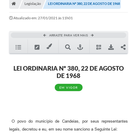
Legislação
LEI ORDINARIA Nº 380, 22 DE AGOSTO DE 1968
Diário Oficial
Atualizado em: 27/01/2021 às 11h01
TRANSPARÊNCIA
Contato
ARRASTE PARA VER MAIS
Notícias
Iluminação Pública
LEI ORDINARIA Nº 380, 22 DE AGOSTO
Denúncia de Lotes sujos e entulhos
DE 1968
Conselhos Municipais
EM VIGOR
Sala Mineira
Lei Paulo Gustavo
A Nossa Cidade
O povo do município de Candeias, por seus representantes
legais, decretou e eu, em seu nome sanciono a Seguinte Lei:
Portal da Transparência