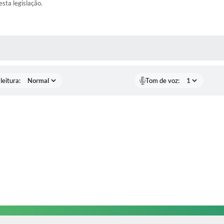
esta legislação.
AS MÍDIAS
leitura:
Tom de voz: