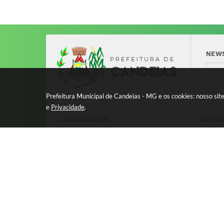
NEW
Prefeitura Municipal de Candeias - MG e os cookies: nosso si
e
Privacidade
.
LOCALIZAÇÃO
ATEND
Avenida 17 de Dezembro, nº 240
Segund
Centro - CEP: 37280-000
11:00 
8:00 à
Versão
© Copy