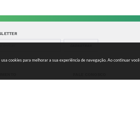
SLETTER
CADASTRAR
te usa cookies para melhorar a sua experiência de navegação. Ao continuar vo
IMENTO
FALE CONOSCO
a-feira a Quinta 08:00 às
Telefone para contato:
e 13:00 às 17:00 Sexta-feira
(35) 3475-0119
s 11:00 e 12:00 às 16:00
contato@candeias.mg.gov.br
 do Sistema:
3.5.3 - 19/06/2026
Portal atualizado em:
07/08
right Instar - 2006-2026. Todos os direitos reservados -
Instar Tec