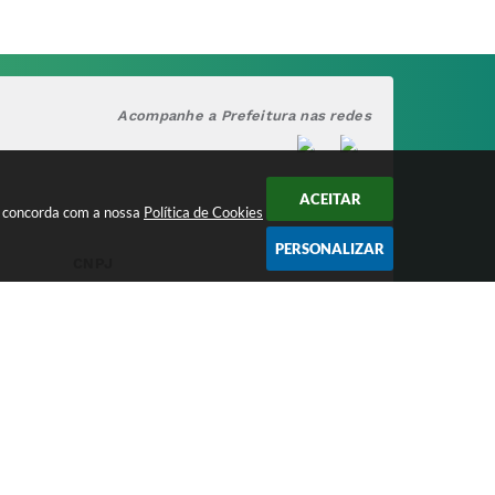
Acompanhe a Prefeitura nas redes
ACEITAR
cê concorda com a nossa
Política de Cookies
PERSONALIZAR
CNPJ
17.888.090/0001-00
/2026 15:46
nologia