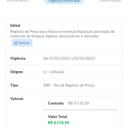
05/05/2021
05/05/2022
Vigência encerrada
Fila de espera SUS
Canal da Ouvidoria
Edital
Prevican
Registro de Preço para futura e eventual Aquisição parcelada de
materiais de limpeza, higiene, descartáveis e utensílios
Publicações
Acessar
Vigilância em Saúde
Vigência
De 05/05/2021 à 05/05/2022
Creche Municipal
Origem
LI - Licitação
Plano Diretor
Tipo
ARP - Ata de Registro de Preço
Farmácia Municipal
Valores
REMUME
Contrato
R$ 4.576,50
Orientações COVID-19
Valor Total
R$ 4.576,50
Contratos