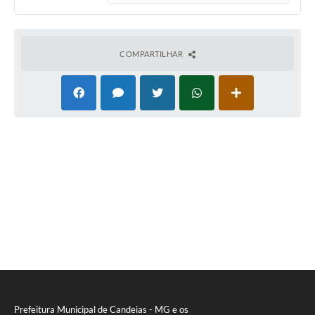
Carta de Serviços
Legislação
COMPARTILHAR
Editais
Legislação para Concurso
Sic
Transparência dos recursos municipais empregado no
combate à pandemia do COVID -19
Lei Aldir Blanc
PNAB - CICLO 2
Prestação de Contas Secretária de Saúde
Prestação de Contas Secretaria de Educação
Prefeitura Municipal de Candeias - MG e os