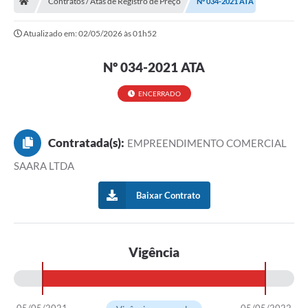
Contratos / Atas de Registro de Preço
Nº 034-2021 ATA
Diário Oficial
Atualizado em: 02/05/2026 às 01h52
TRANSPARÊNCIA
Nº 034-2021 ATA
Contato
ENCERRADO
Notícias
Iluminação Pública
Contratada(s):
EMPREENDIMENTO COMERCIAL
Denúncia de Lotes sujos e entulhos
SAARA LTDA
Conselhos Municipais
Baixar Contrato
Sala Mineira
Lei Paulo Gustavo
Vigência
A Nossa Cidade
Portal da Transparência