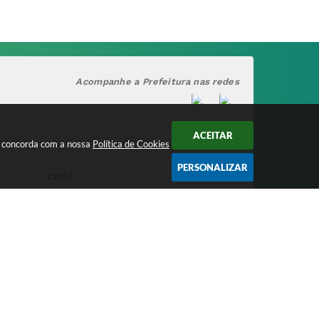
Acompanhe a Prefeitura nas redes
ACEITAR
cê concorda com a nossa
Política de Cookies
PERSONALIZAR
CNPJ
17.888.090/0001-00
/2026 15:38