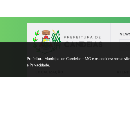
NEW
Prefeitura Municipal de Candeias - MG e os cookies: nosso si
e
Privacidade
.
LOCALIZAÇÃO
ATEND
Avenida 17 de Dezembro, nº 240
Segund
Centro - CEP: 37280-000
11:00 
8:00 à
Versão