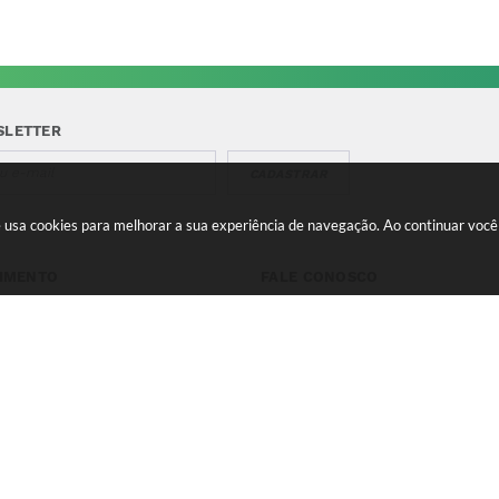
SLETTER
CADASTRAR
te usa cookies para melhorar a sua experiência de navegação. Ao continuar vo
IMENTO
FALE CONOSCO
a-feira a Quinta 08:00 às
Telefone para contato:
e 13:00 às 17:00 Sexta-feira
(35) 3475-0119
s 11:00 e 12:00 às 16:00
contato@candeias.mg.gov.br
 do Sistema:
3.5.3 - 19/06/2026
Portal atualizado em:
06/08