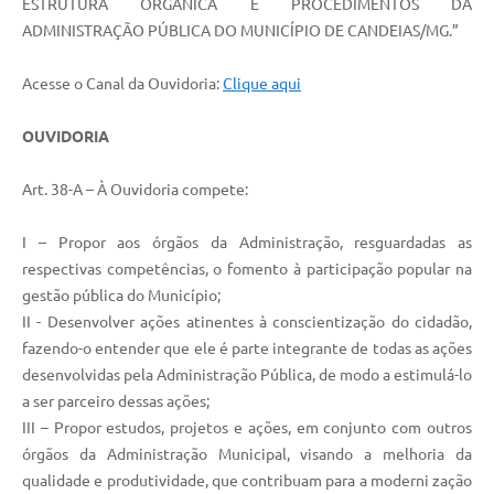
ESTRUTURA ORGÂNICA E PROCEDIMENTOS DA
ADMINISTRAÇÃO PÚBLICA DO MUNICÍPIO DE CANDEIAS/MG.”
Carta de Serviços
Legislação
Acesse o Canal da Ouvidoria:
Clique aqui
Editais
OUVIDORIA
Legislação para Concurso
Art. 38-A – À Ouvidoria compete:
Sic
I – Propor aos órgãos da Administração, resguardadas as
Transparência dos recursos municipais empregado no
respectivas competências, o fomento à participação popular na
combate à pandemia do COVID -19
gestão pública do Município;
II - Desenvolver ações atinentes à conscientização do cidadão,
Lei Aldir Blanc
fazendo-o entender que ele é parte integrante de todas as ações
PNAB - CICLO 2
desenvolvidas pela Administração Pública, de modo a estimulá-lo
a ser parceiro dessas ações;
Prestação de Contas Secretária de Saúde
III – Propor estudos, projetos e ações, em conjunto com outros
órgãos da Administração Municipal, visando a melhoria da
Prestação de Contas Secretaria de Educação
qualidade e produtividade, que contribuam para a moderni zação