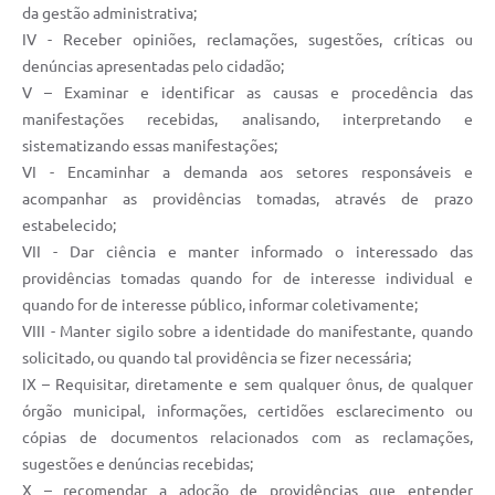
RELATÓRIO ESPORTE MUNICIPAL 2025
da gestão administrativa;
IV - Receber opiniões, reclamações, sugestões, críticas ou
denúncias apresentadas pelo cidadão;
V – Examinar e identificar as causas e procedência das
manifestações recebidas, analisando, interpretando e
sistematizando essas manifestações;
VI - Encaminhar a demanda aos setores responsáveis e
acompanhar as providências tomadas, através de prazo
estabelecido;
VII - Dar ciência e manter informado o interessado das
providências tomadas quando for de interesse individual e
quando for de interesse público, informar coletivamente;
VIII - Manter sigilo sobre a identidade do manifestante, quando
solicitado, ou quando tal providência se fizer necessária;
IX – Requisitar, diretamente e sem qualquer ônus, de qualquer
órgão municipal, informações, certidões esclarecimento ou
cópias de documentos relacionados com as reclamações,
sugestões e denúncias recebidas;
X – recomendar a adoção de providências que entender