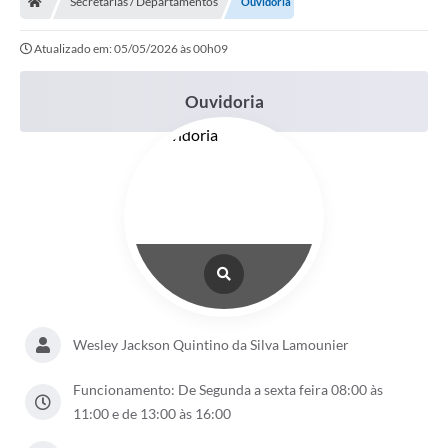
Secretarias / Departamentos
Ouvidoria
Diário Oficial
Atualizado em: 05/05/2026 às 00h09
TRANSPARÊNCIA
Ouvidoria
Contato
Notícias
Iluminação Pública
Denúncia de Lotes sujos e entulhos
Conselhos Municipais
Sala Mineira
Wesley Jackson Quintino da Silva Lamounier
Lei Paulo Gustavo
Funcionamento: De Segunda a sexta feira 08:00 às
A Nossa Cidade
11:00 e de 13:00 às 16:00
Portal da Transparência