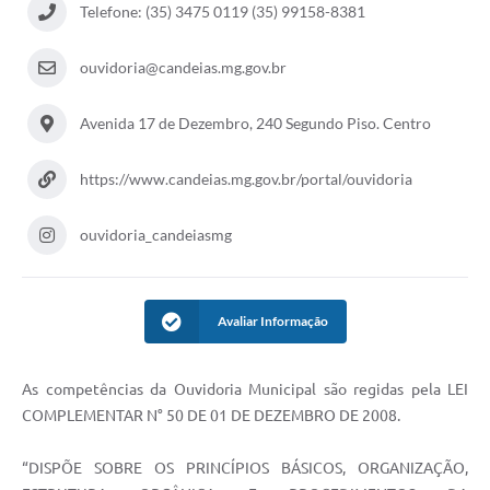
Telefone: (35) 3475 0119 (35) 99158-8381
Fila de espera SUS
ouvidoria@candeias.mg.gov.br
Canal da Ouvidoria
Prevican
Avenida 17 de Dezembro, 240 Segundo Piso. Centro
Publicações
https://www.candeias.mg.gov.br/portal/ouvidoria
Vigilância em Saúde
ouvidoria_candeiasmg
Creche Municipal
Plano Diretor
Avaliar Informação
Farmácia Municipal
REMUME
As competências da Ouvidoria Municipal são regidas pela LEI
COMPLEMENTAR N° 50 DE 01 DE DEZEMBRO DE 2008.
Orientações COVID-19
“DISPÕE SOBRE OS PRINCÍPIOS BÁSICOS, ORGANIZAÇÃO,
Contratos