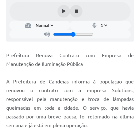
Fila de espera SUS
Canal da Ouvidoria
Prevican
Publicações
Prefeitura Renova Contrato com Empresa de
Vigilância em Saúde
Manutenção de Iluminação Pública
Creche Municipal
A Prefeitura de Candeias informa à população que
Plano Diretor
renovou o contrato com a empresa Solutions,
Farmácia Municipal
responsável pela manutenção e troca de lâmpadas
queimadas em toda a cidade. O serviço, que havia
REMUME
passado por uma breve pausa, foi retomado na última
Orientações COVID-19
semana e já está em plena operação.
Contratos