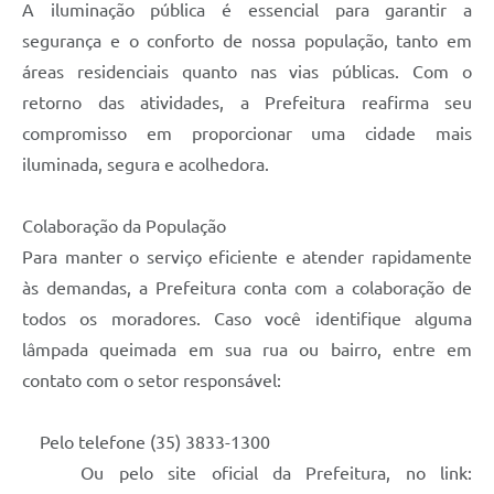
A iluminação pública é essencial para garantir a
Carta de Serviços
segurança e o conforto de nossa população, tanto em
áreas residenciais quanto nas vias públicas. Com o
Legislação
retorno das atividades, a Prefeitura reafirma seu
Editais
compromisso em proporcionar uma cidade mais
iluminada, segura e acolhedora.
Legislação para Concurso
Sic
Colaboração da População
Para manter o serviço eficiente e atender rapidamente
Transparência dos recursos municipais empregado no
combate à pandemia do COVID -19
às demandas, a Prefeitura conta com a colaboração de
todos os moradores. Caso você identifique alguma
Lei Aldir Blanc
lâmpada queimada em sua rua ou bairro, entre em
PNAB - CICLO 2
contato com o setor responsável:
Prestação de Contas Secretária de Saúde
Pelo telefone (35) 3833-1300
Prestação de Contas Secretaria de Educação
Ou pelo site oficial da Prefeitura, no link: