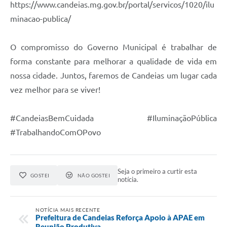
https://www.candeias.mg.gov.br/portal/servicos/1020/ilu
RELATÓRIO ESPORTE MUNICIPAL 2025
minacao-publica/
O compromisso do Governo Municipal é trabalhar de
forma constante para melhorar a qualidade de vida em
nossa cidade. Juntos, faremos de Candeias um lugar cada
vez melhor para se viver!
#CandeiasBemCuidada #IluminaçãoPública
#TrabalhandoComOPovo
Seja o primeiro a curtir esta
GOSTEI
NÃO GOSTEI
notícia.
NOTÍCIA MAIS RECENTE
Prefeitura de Candeias Reforça Apoio à APAE em
Reunião Produtiva