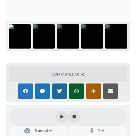
Fila de espera SUS
Canal da Ouvidoria
Prevican
Publicações
Vigilância em Saúde
Creche Municipal
COMPARTILHAR
Plano Diretor
Farmácia Municipal
REMUME
Orientações COVID-19
Contratos