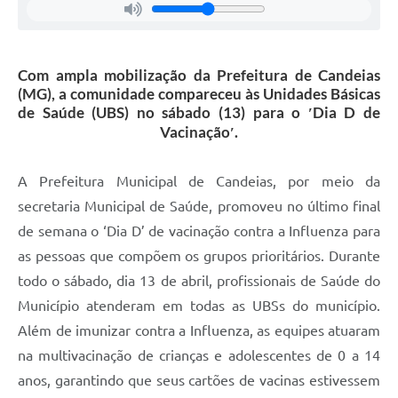
Carta de Serviços
Legislação
Com ampla mobilização da Prefeitura de Candeias
(MG), a comunidade compareceu às Unidades Básicas
Editais
de Saúde (UBS) no sábado (13) para o ′Dia D de
Vacinação′.
Legislação para Concurso
Sic
A Prefeitura Municipal de Candeias, por meio da
secretaria Municipal de Saúde, promoveu no último final
Transparência dos recursos municipais empregado no
combate à pandemia do COVID -19
de semana o ‘Dia D’ de vacinação contra a Influenza para
as pessoas que compõem os grupos prioritários. Durante
Lei Aldir Blanc
todo o sábado, dia 13 de abril, profissionais de Saúde do
PNAB - CICLO 2
Município atenderam em todas as UBSs do município.
Além de imunizar contra a Influenza, as equipes atuaram
Prestação de Contas Secretária de Saúde
na multivacinação de crianças e adolescentes de 0 a 14
Prestação de Contas Secretaria de Educação
anos, garantindo que seus cartões de vacinas estivessem