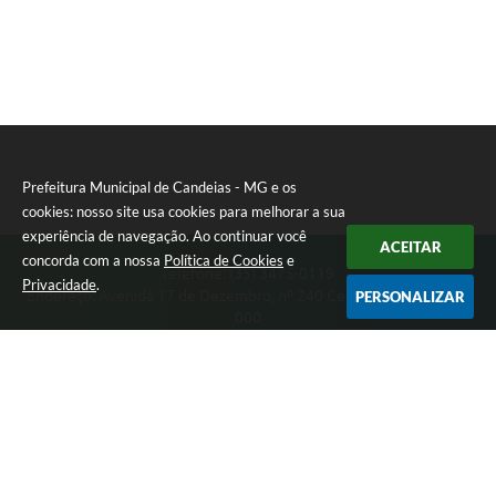
Prefeitura Municipal de Candeias - MG e os
cookies: nosso site usa cookies para melhorar a sua
experiência de navegação. Ao continuar você
ACEITAR
concorda com a nossa
Política de Cookies
e
Telefone: (35) 3475-0119
Privacidade
.
Endereço: Avenida 17 de Dezembro, nº 240 Centro | CEP: 37280-
PERSONALIZAR
000
Segunda-feira a Quinta 08:00 às 11:00 e 13:00 às 17:00 Sexta-
feira 8:00 às 11:00 e 12:00 às 16:00
CNPJ: 17.888.090/0001-00
Prefeitura Municipal de Candeias - MG
Versão do Sistema:
3.5.3 - 19/06/2026