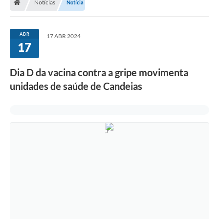
Notícias
Notícia
Diário Oficial
TRANSPARÊNCIA
ABR
17 ABR 2024
17
Contato
Dia D da vacina contra a gripe movimenta
Notícias
unidades de saúde de Candeias
Iluminação Pública
Denúncia de Lotes sujos e entulhos
Conselhos Municipais
Sala Mineira
Lei Paulo Gustavo
A Nossa Cidade
Portal da Transparência