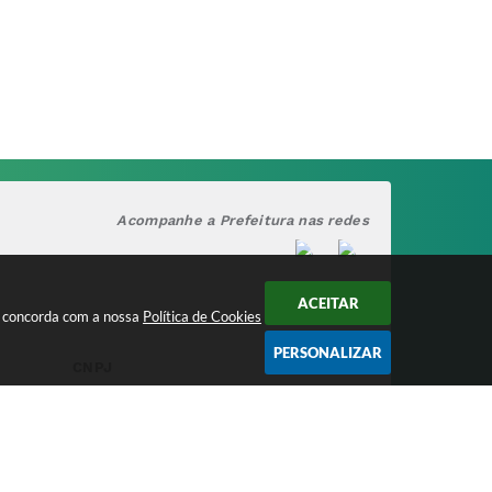
Acompanhe a Prefeitura nas redes
ACEITAR
cê concorda com a nossa
Política de Cookies
PERSONALIZAR
CNPJ
17.888.090/0001-00