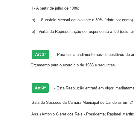
I - A partir de julho de 1986:
a) - Subsídio Mensal equivalente a 30% (trinta por cento) do
b) - Verba de Representação correspondente a 2/3 (dois te
Art 2º
- Para dar atendimento aos dispositivos do ar
Orçamento para o exercício de 1986 e seguintes.
Art 3º
- Esta Resolução entrará em vigor imediatamen
Sala de Sessões da Câmara Municipal de Candeias em 21 
Ass.) Antonio Claret dos Reis - Presidente; Raphael Martins