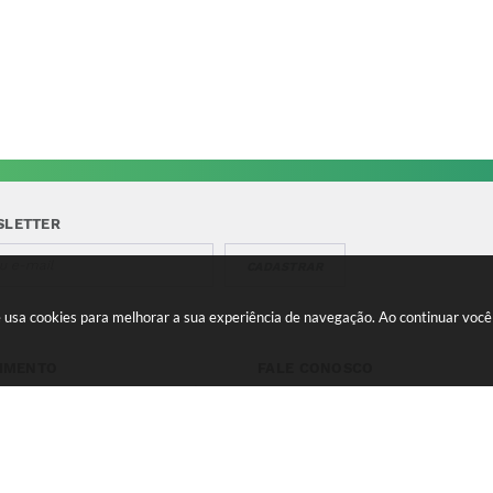
SLETTER
CADASTRAR
te usa cookies para melhorar a sua experiência de navegação. Ao continuar vo
IMENTO
FALE CONOSCO
a-feira a Quinta 08:00 às
Telefone para contato:
e 13:00 às 17:00 Sexta-feira
(35) 3475-0119
s 11:00 e 12:00 às 16:00
contato@candeias.mg.gov.br