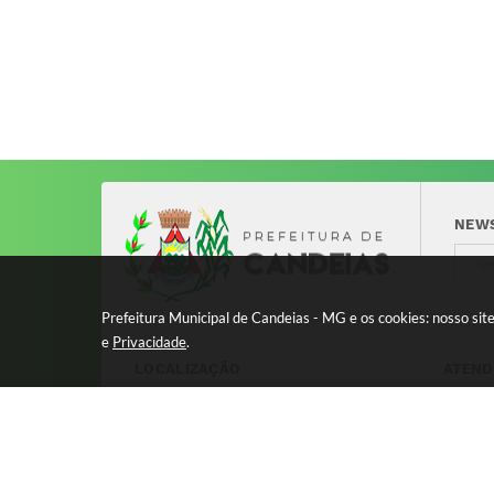
NEW
Prefeitura Municipal de Candeias - MG e os cookies: nosso si
e
Privacidade
.
LOCALIZAÇÃO
ATEND
Avenida 17 de Dezembro, nº 240
Segund
Centro - CEP: 37280-000
11:00 
8:00 à