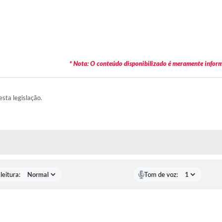
* Nota: O conteúdo disponibilizado é meramente informa
esta legislação.
AS MÍDIAS
leitura:
Tom de voz: