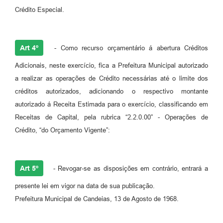
Crédito Especial.
Carta de Serviços
Legislação
Art 4º
- Como recurso orçamentário á abertura Créditos
Editais
Adicionais, neste exercício, fica a Prefeitura Municipal autorizado
Legislação para Concurso
a realizar as operações de Crédito necessárias até o limite dos
créditos autorizados, adicionando o respectivo montante
Sic
autorizado á Receita Estimada para o exercício, classificando em
Receitas de Capital, pela rubrica “2.2.0.00” - Operações de
Transparência dos recursos municipais empregado no
combate à pandemia do COVID -19
Crédito, “do Orçamento Vigente”:
Lei Aldir Blanc
PNAB - CICLO 2
Art 5º
- Revogar-se as disposições em contrário, entrará a
presente lei em vigor na data de sua publicação.
Prestação de Contas Secretária de Saúde
Prefeitura Municipal de Candeias, 13 de Agosto de 1968.
Prestação de Contas Secretaria de Educação