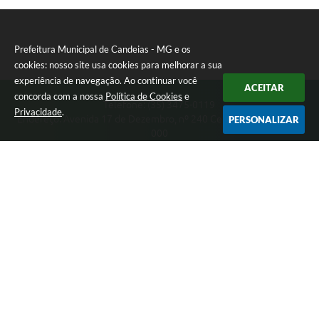
Prefeitura Municipal de Candeias - MG e os
cookies: nosso site usa cookies para melhorar a sua
experiência de navegação. Ao continuar você
ACEITAR
concorda com a nossa
Política de Cookies
e
Telefone: (35) 3475-0119
Privacidade
.
Endereço: Avenida 17 de Dezembro, nº 240 Centro | CEP: 37280-
PERSONALIZAR
000
Segunda-feira a Quinta 08:00 às 11:00 e 13:00 às 17:00 Sexta-
feira 8:00 às 11:00 e 12:00 às 16:00
CNPJ: 17.888.090/0001-00
Prefeitura Municipal de Candeias - MG
Versão do Sistema:
3.5.3 - 19/06/2026
Portal atualizado em:
07/08/2026 15:46
Dados Abertos
Copyright Instar - 2006-2026. Todos os direitos reservados -