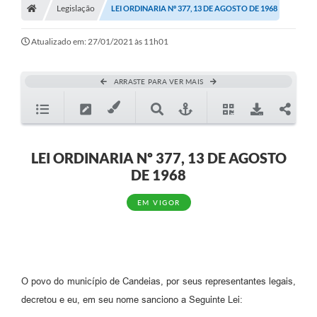
Legislação
LEI ORDINARIA Nº 377, 13 DE AGOSTO DE 1968
Diário Oficial
Atualizado em: 27/01/2021 às 11h01
TRANSPARÊNCIA
Contato
ARRASTE PARA VER MAIS
Notícias
Iluminação Pública
LEI ORDINARIA Nº 377, 13 DE AGOSTO
Denúncia de Lotes sujos e entulhos
DE 1968
Conselhos Municipais
EM VIGOR
Sala Mineira
Lei Paulo Gustavo
A Nossa Cidade
O povo do município de Candeias, por seus representantes legais,
decretou e eu, em seu nome sanciono a Seguinte Lei:
Portal da Transparência