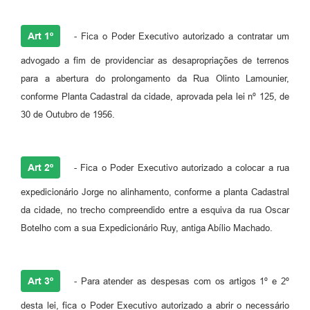
Fila de espera SUS
Art 1º
- Fica o Poder Executivo autorizado a contratar um
Canal da Ouvidoria
advogado a fim de providenciar as desapropriações de terrenos
Prevican
para a abertura do prolongamento da Rua Olinto Lamounier,
conforme Planta Cadastral da cidade, aprovada pela lei nº 125, de
Publicações
30 de Outubro de 1956.
Vigilância em Saúde
Creche Municipal
Art 2º
- Fica o Poder Executivo autorizado a colocar a rua
Plano Diretor
expedicionário Jorge no alinhamento, conforme a planta Cadastral
da cidade, no trecho compreendido entre a esquiva da rua Oscar
Farmácia Municipal
Botelho com a sua Expedicionário Ruy, antiga Abílio Machado.
REMUME
Orientações COVID-19
Art 3º
- Para atender as despesas com os artigos 1º e 2º
Contratos
desta lei, fica o Poder Executivo autorizado a abrir o necessário