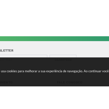
SLETTER
CADASTRAR
te usa cookies para melhorar a sua experiência de navegação. Ao continuar vo
IMENTO
FALE CONOSCO
a-feira a Quinta 08:00 às
Telefone para contato:
e 13:00 às 17:00 Sexta-feira
(35) 3475-0119
s 11:00 e 12:00 às 16:00
contato@candeias.mg.gov.br