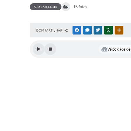
16 fotos
SEM CATEGORIA
COMPARTILHAR
FACEBOOK
MESSENGER
TWITTER
WHATSAPP
OUTR
Velocidade de 