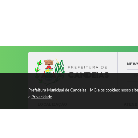
NEW
Prefeitura Municipal de Candeias - MG e os cookies: nosso si
e
Privacidade
.
LOCALIZAÇÃO
ATEND
Avenida 17 de Dezembro, nº 240
Segund
Centro - CEP: 37280-000
11:00 
8:00 à