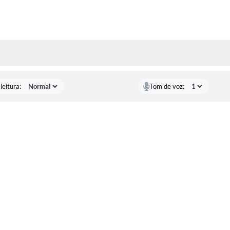
AS MÍDIAS
leitura:
Tom de voz: