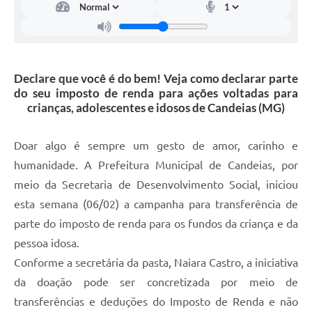
Carta de Serviços
Legislação
Declare que você é do bem! Veja como declarar parte
Editais
do seu imposto de renda para ações voltadas para
crianças, adolescentes e idosos de Candeias (MG)
Legislação para Concurso
Sic
Doar algo é sempre um gesto de amor, carinho e
humanidade. A Prefeitura Municipal de Candeias, por
Transparência dos recursos municipais empregado no
combate à pandemia do COVID -19
meio da Secretaria de Desenvolvimento Social, iniciou
esta semana (06/02) a campanha para transferência de
Lei Aldir Blanc
parte do imposto de renda para os fundos da criança e da
PNAB - CICLO 2
pessoa idosa.
Prestação de Contas Secretária de Saúde
Conforme a secretária da pasta, Naiara Castro, a iniciativa
da doação pode ser concretizada por meio de
Prestação de Contas Secretaria de Educação
transferências e deduções do Imposto de Renda e não