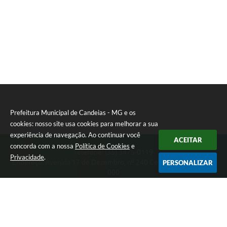
Prefeitura Municipal de Candeias - MG e os
cookies: nosso site usa cookies para melhorar a sua
experiência de navegação. Ao continuar você
ACEITAR
concorda com a nossa
Política de Cookies
e
Telefone: (35) 3475-0119
Privacidade
.
Endereço: Avenida 17 de Dezembro, nº 240 Centro | CEP: 37280-
PERSONALIZAR
000
Segunda-feira a Quinta 08:00 às 11:00 e 13:00 às 17:00 Sexta-
feira 8:00 às 11:00 e 12:00 às 16:00
CNPJ: 17.888.090/0001-00
Prefeitura Municipal de Candeias - MG