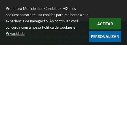
RELATÓRIO ESPORTE MUNICIPAL 2025
Prefeitura Municipal de Candeias - MG e os
cookies: nosso site usa cookies para melhorar a sua
experiência de navegação. Ao continuar você
ACEITAR
concorda com a nossa
Política de Cookies
e
Telefone: (35) 3475-0119
Privacidade
.
Endereço: Avenida 17 de Dezembro, nº 240 Centro | CEP: 37280-
PERSONALIZAR
000
Segunda-feira a Quinta 08:00 às 11:00 e 13:00 às 17:00 Sexta-
feira 8:00 às 11:00 e 12:00 às 16:00
CNPJ: 17.888.090/0001-00
Prefeitura Municipal de Candeias - MG
Versão do Sistema:
3.5.3 - 19/06/2026
Portal atualizado em:
07/08/2026 15:46
Dados Abertos
Copyright Instar - 2006-2026. Todos os direitos reservados -
Instar Tecnologia