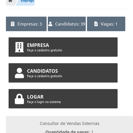
Emprega
Diário Oficial
TRANSPARÊNCIA
Empresas: 3
Candidatos: 39
Vagas: 1
Contato
Notícias
EMPRESA
Faça o cadastro gratuito
Iluminação Pública
Denúncia de Lotes sujos e entulhos
CANDIDATOS
Faça o cadastro gratuito
Conselhos Municipais
Sala Mineira
LOGAR
Faça o login no sistema
Lei Paulo Gustavo
A Nossa Cidade
Consultor de Vendas Externas
Portal da Transparência
Quantidade de vagas:
1