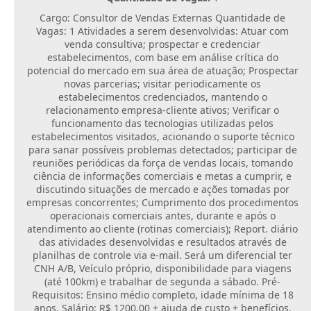
Cargo: Consultor de Vendas Externas Quantidade de
Fila de espera SUS
Vagas: 1 Atividades a serem desenvolvidas: Atuar com
venda consultiva; prospectar e credenciar
Canal da Ouvidoria
estabelecimentos, com base em análise crítica do
potencial do mercado em sua área de atuação; Prospectar
Prevican
novas parcerias; visitar periodicamente os
estabelecimentos credenciados, mantendo o
Publicações
relacionamento empresa-cliente ativos; Verificar o
funcionamento das tecnologias utilizadas pelos
Vigilância em Saúde
estabelecimentos visitados, acionando o suporte técnico
para sanar possíveis problemas detectados; participar de
Creche Municipal
reuniões periódicas da força de vendas locais, tomando
ciência de informações comerciais e metas a cumprir, e
discutindo situações de mercado e ações tomadas por
Plano Diretor
empresas concorrentes; Cumprimento dos procedimentos
operacionais comerciais antes, durante e após o
Farmácia Municipal
atendimento ao cliente (rotinas comerciais); Report. diário
das atividades desenvolvidas e resultados através de
REMUME
planilhas de controle via e-mail. Será um diferencial ter
CNH A/B, Veículo próprio, disponibilidade para viagens
Orientações COVID-19
(até 100km) e trabalhar de segunda a sábado. Pré-
Requisitos: Ensino médio completo, idade mínima de 18
Contratos
anos. Salário: R$ 1200,00 + ajuda de custo + benefícios.