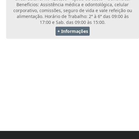
Benefícios: Assistência médica e odontológica, celular
Carta de Serviços
corporativo, comissões, seguro de vida e vale refeição ou
alimentação. Horário de Trabalho: 2ª à 6ª das 09:00 às
17:00 e Sab. das 09:00 às 15:00.
Legislação
+ Informações
Editais
Legislação para Concurso
Sic
Transparência dos recursos municipais empregado no
combate à pandemia do COVID -19
Lei Aldir Blanc
PNAB - CICLO 2
Prestação de Contas Secretária de Saúde
Prestação de Contas Secretaria de Educação