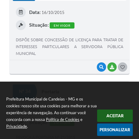
E
Data:
16/10/2015
I
Situação:
EM VIGOR
DISPÕE SOBRE CONCESSÃO DE LICENÇA PARA TRATAR DE
INTERESSES PARTICULARES A SERVIDORA PÚBLICA
MUNICIPAL
VISUALIZAR
BAIXAR
G
O
S
Nº 34
Portaria
T
Prefeitura Municipal de Candeias - MG e os
cookies: nosso site usa cookies para melhorar a sua
E
Data:
16/10/2015
experiência de navegação. Ao continuar você
ACEITAR
I
concorda com a nossa
Política de Cookies
e
Situação:
EM VIGOR
Privacidade
.
PERSONALIZAR
REVOGA A PORTARIA Nº 21/2015