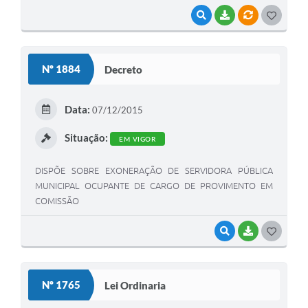
VISUALIZAR
BAIXAR
VÍNCULOS
G
O
S
Nº 1884
Decreto
T
E
Data:
07/12/2015
I
Situação:
EM VIGOR
DISPÕE SOBRE EXONERAÇÃO DE SERVIDORA PÚBLICA
MUNICIPAL OCUPANTE DE CARGO DE PROVIMENTO EM
COMISSÃO
VISUALIZAR
BAIXAR
G
O
S
Nº 1765
Lei Ordinaria
T