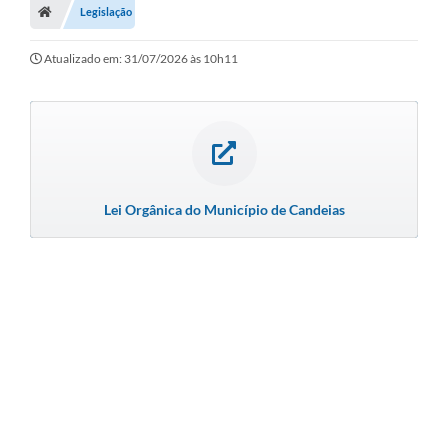
Legislação
Diário Oficial
Atualizado em: 31/07/2026 às 10h11
TRANSPARÊNCIA
Contato
Notícias
Iluminação Pública
Lei Orgânica do Município de Candeias
Denúncia de Lotes sujos e entulhos
Conselhos Municipais
Sala Mineira
Lei Paulo Gustavo
A Nossa Cidade
Portal da Transparência