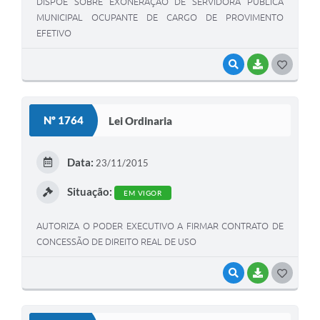
DISPÕE SOBRE EXONERAÇÃO DE SERVIDORA PÚBLICA
MUNICIPAL OCUPANTE DE CARGO DE PROVIMENTO
EFETIVO
VISUALIZAR
BAIXAR
G
O
S
Nº 1764
Lei Ordinaria
T
E
Data:
23/11/2015
I
Situação:
EM VIGOR
AUTORIZA O PODER EXECUTIVO A FIRMAR CONTRATO DE
CONCESSÃO DE DIREITO REAL DE USO
VISUALIZAR
BAIXAR
G
O
S