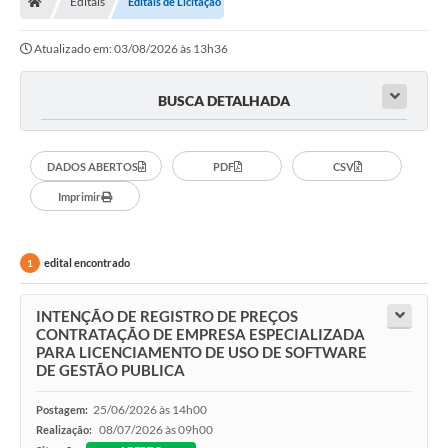
Editais
Editais de Licitação
Diário Oficial
Atualizado em: 03/08/2026 às 13h36
TRANSPARÊNCIA
BUSCA DETALHADA
Contato
Notícias
DADOS ABERTOS
PDF
CSV
Iluminação Pública
Imprimir
Denúncia de Lotes sujos e entulhos
edital encontrado
1
Conselhos Municipais
Sala Mineira
INTENÇÃO DE REGISTRO DE PREÇOS
CONTRATAÇÃO DE EMPRESA ESPECIALIZADA
Lei Paulo Gustavo
PARA LICENCIAMENTO DE USO DE SOFTWARE
DE GESTÃO PUBLICA
A Nossa Cidade
25/06/2026 às 14h00
Postagem:
08/07/2026 às 09h00
Realização:
Portal da Transparência