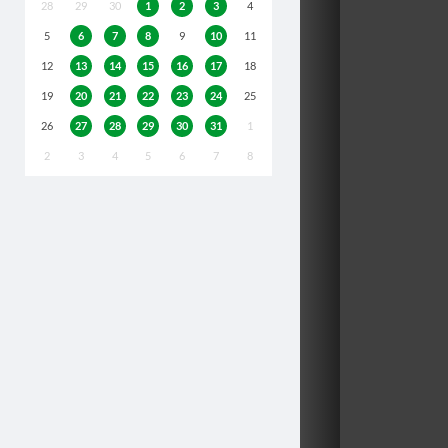
28
29
30
1
2
3
4
5
6
7
8
9
10
11
12
13
14
15
16
17
18
19
20
21
22
23
24
25
26
27
28
29
30
31
1
2
3
4
5
6
7
8