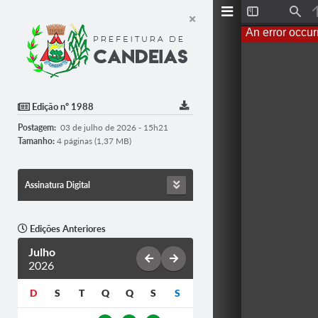
T
F
o
i
An error occur
g
n
g
d
l
e
S
i
d
Edição nº 1988
e
b
Postagem:
03 de julho de 2026 - 15h21
a
r
Tamanho:
4 páginas (1,37 MB)
Assinatura Digital
Edições Anteriores
Julho
2026
D
S
T
Q
Q
S
S