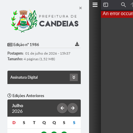
T
F
o
i
An error occur
g
n
g
d
l
e
S
i
d
Edição nº 1986
e
b
Postagem:
01 de julho de 2026 - 15h37
a
r
Tamanho:
4 páginas (1,52 MB)
Assinatura Digital
Edições Anteriores
Julho
2026
D
S
T
Q
Q
S
S