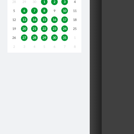
28
29
30
1
2
3
4
5
6
7
8
9
10
11
12
13
14
15
16
17
18
19
20
21
22
23
24
25
26
27
28
29
30
31
1
2
3
4
5
6
7
8