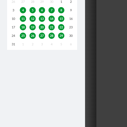
26
27
28
29
30
1
2
3
4
5
6
7
8
9
10
11
12
13
14
15
16
17
18
19
20
21
22
23
24
25
26
27
28
29
30
31
1
2
3
4
5
6