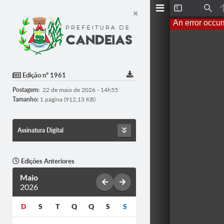
T
F
o
i
An error occur
g
n
g
d
l
e
S
i
d
Edição nº 1961
e
b
Postagem:
22 de maio de 2026 - 14h55
a
r
Tamanho:
1 página (912,13 KB)
Assinatura Digital
Edições Anteriores
Maio
2026
D
S
T
Q
Q
S
S