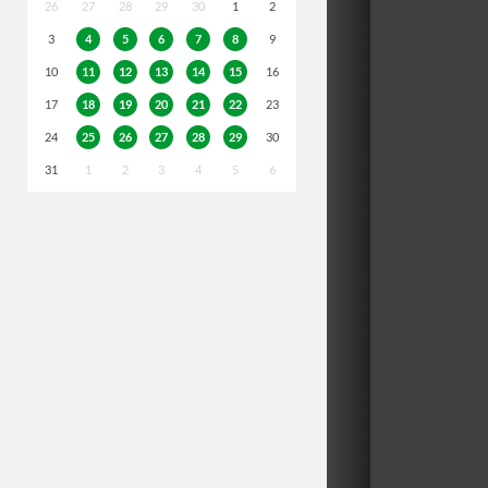
26
27
28
29
30
1
2
3
4
5
6
7
8
9
10
11
12
13
14
15
16
17
18
19
20
21
22
23
24
25
26
27
28
29
30
31
1
2
3
4
5
6