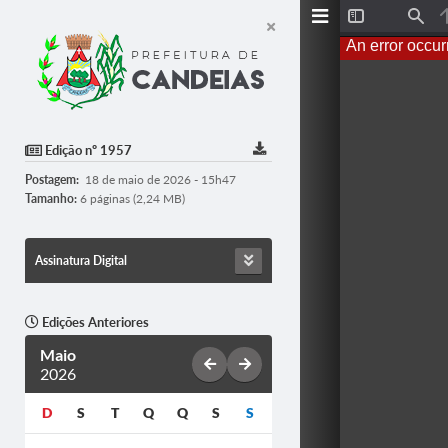
T
F
o
i
An error occur
g
n
g
d
l
e
S
i
d
Edição nº 1957
e
b
Postagem:
18 de maio de 2026 - 15h47
a
r
Tamanho:
6 páginas (2,24 MB)
Assinatura Digital
Edições Anteriores
Maio
2026
D
S
T
Q
Q
S
S