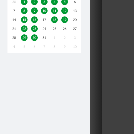
30
1
2
3
4
5
6
7
8
9
10
11
12
13
14
15
16
17
18
19
20
21
22
23
24
25
26
27
28
29
30
31
1
2
3
4
5
6
7
8
9
10