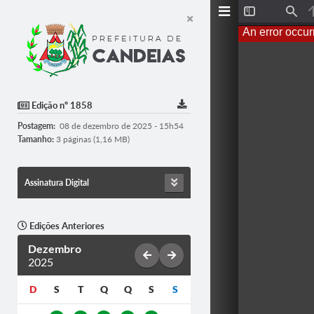
T
F
o
i
An error occur
g
n
g
d
l
e
S
i
d
Edição nº 1858
e
b
Postagem:
08 de dezembro de 2025 - 15h54
a
r
Tamanho:
3 páginas (1,16 MB)
Assinatura Digital
Edições Anteriores
Dezembro
2025
D
S
T
Q
Q
S
S