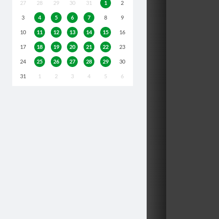
27
28
29
30
31
1
2
3
4
5
6
7
8
9
10
11
12
13
14
15
16
17
18
19
20
21
22
23
24
25
26
27
28
29
30
31
1
2
3
4
5
6