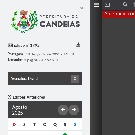
T
F
o
i
An error occur
g
n
g
d
l
e
S
i
d
Edição nº 1792
e
b
Postagem:
28 de agosto de 2025 - 16h48
a
r
Tamanho:
1 página (819,52 KB)
Assinatura Digital
Edições Anteriores
Agosto
2025
D
S
T
Q
Q
S
S