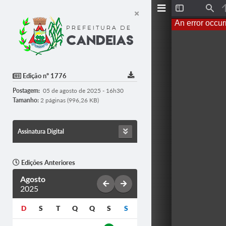
T
F
o
i
An error occur
g
n
g
d
l
e
S
i
d
Edição nº 1776
e
b
Postagem:
05 de agosto de 2025 - 16h30
a
r
Tamanho:
2 páginas (996,26 KB)
Assinatura Digital
Edições Anteriores
Agosto
2025
D
S
T
Q
Q
S
S