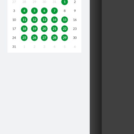
27
28
29
30
31
1
2
3
4
5
6
7
8
9
10
11
12
13
14
15
16
17
18
19
20
21
22
23
24
25
26
27
28
29
30
31
1
2
3
4
5
6