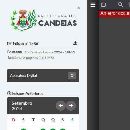
T
F
o
i
An error occur
g
n
g
d
l
e
S
i
d
Edição nº 1586
e
b
Postagem:
25 de setembro de 2024 - 18h52
a
r
Tamanho:
3 páginas (2,01 MB)
Assinatura Digital
Edições Anteriores
Setembro
2024
D
S
T
Q
Q
S
S