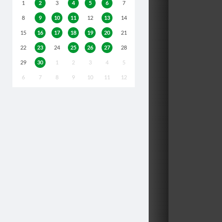
1
2
3
4
5
6
7
8
9
10
11
12
13
14
15
16
17
18
19
20
21
22
23
24
25
26
27
28
29
30
1
2
3
4
5
6
7
8
9
10
11
12