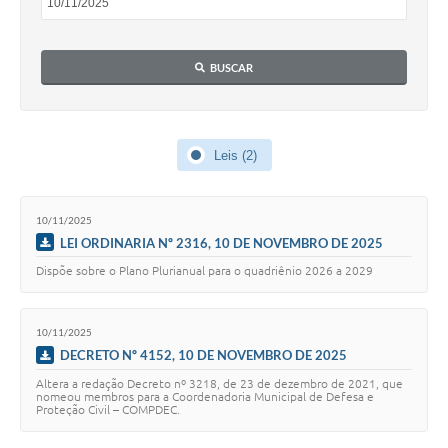
Fila de espera SUS
Canal da Ouvidoria
BUSCAR
Prevican
Publicações
Leis (2)
Vigilância em Saúde
10/11/2025
Creche Municipal
LEI ORDINARIA Nº 2316, 10 DE NOVEMBRO DE 2025
Dispõe sobre o Plano Plurianual para o quadriênio 2026 a 2029
Plano Diretor
Farmácia Municipal
10/11/2025
DECRETO Nº 4152, 10 DE NOVEMBRO DE 2025
REMUME
Altera a redação Decreto nº 3218, de 23 de dezembro de 2021, que
Orientações COVID-19
nomeou membros para a Coordenadoria Municipal de Defesa e
Proteção Civil – COMPDEC.
Contratos