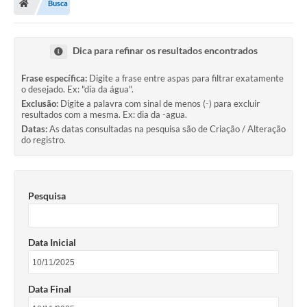
Busca
Diário Oficial
TRANSPARÊNCIA
Dica para refinar os resultados encontrados
Contato
Frase específica:
Digite a frase entre aspas para filtrar exatamente
o desejado. Ex: "dia da água".
Notícias
Exclusão:
Digite a palavra com sinal de menos (-) para excluir
resultados com a mesma. Ex: dia da -agua.
Iluminação Pública
Datas:
As datas consultadas na pesquisa são de Criação / Alteração
do registro.
Denúncia de Lotes sujos e entulhos
Conselhos Municipais
Pesquisa
Sala Mineira
Lei Paulo Gustavo
Data Inicial
A Nossa Cidade
Data Final
Portal da Transparência