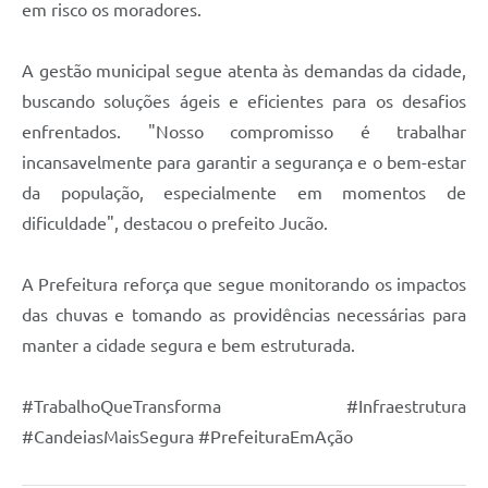
em risco os moradores.
Carta de Serviços
A gestão municipal segue atenta às demandas da cidade,
Legislação
buscando soluções ágeis e eficientes para os desafios
Editais
enfrentados. "Nosso compromisso é trabalhar
incansavelmente para garantir a segurança e o bem-estar
Legislação para Concurso
da população, especialmente em momentos de
Sic
dificuldade", destacou o prefeito Jucão.
Transparência dos recursos municipais empregado no
combate à pandemia do COVID -19
A Prefeitura reforça que segue monitorando os impactos
das chuvas e tomando as providências necessárias para
Lei Aldir Blanc
manter a cidade segura e bem estruturada.
PNAB - CICLO 2
#TrabalhoQueTransforma #Infraestrutura
Prestação de Contas Secretária de Saúde
#CandeiasMaisSegura #PrefeituraEmAção
Prestação de Contas Secretaria de Educação