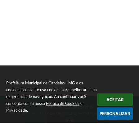
Prefeitura Municipal de Candeias - MG e os
cookies: nosso site usa cookies para melhorar a sua
experiência de navegação. Ao continuar você
ACEITAR
concorda com a nossa
Política de Cookies
e
Telefone: (35) 3475-0119
Privacidade
.
Endereço: Avenida 17 de Dezembro, nº 240 Centro | CEP: 37280-
PERSONALIZAR
000
Segunda-feira a Quinta 08:00 às 11:00 e 13:00 às 17:00 Sexta-
feira 8:00 às 11:00 e 12:00 às 16:00
CNPJ: 17.888.090/0001-00