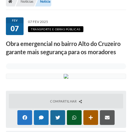
Notícias
Notícia
Diário Oficial
TRANSPARÊNCIA
FEV
07 FEV 2025
07
TRANSPORTE E OBRAS PÚBLICAS
Contato
Obra emergencial no bairro Alto do Cruzeiro
Notícias
garante mais segurança para os moradores
Iluminação Pública
Denúncia de Lotes sujos e entulhos
Conselhos Municipais
Sala Mineira
COMPARTILHAR
Lei Paulo Gustavo
A Nossa Cidade
Portal da Transparência