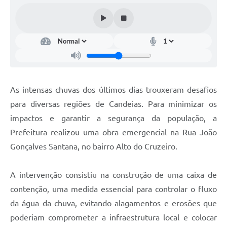
Fila de espera SUS
Canal da Ouvidoria
Prevican
Publicações
As intensas chuvas dos últimos dias trouxeram desafios
Vigilância em Saúde
para diversas regiões de Candeias. Para minimizar os
Creche Municipal
impactos e garantir a segurança da população, a
Prefeitura realizou uma obra emergencial na Rua João
Plano Diretor
Gonçalves Santana, no bairro Alto do Cruzeiro.
Farmácia Municipal
A intervenção consistiu na construção de uma caixa de
REMUME
contenção, uma medida essencial para controlar o fluxo
Orientações COVID-19
da água da chuva, evitando alagamentos e erosões que
poderiam comprometer a infraestrutura local e colocar
Contratos