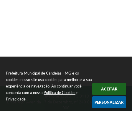
Prefeitura Municipal de Candeias - MG e os
cookies: nosso site usa cookies para melhorar a sua
experiência de navegação. Ao continuar você
ACEITAR
concorda com a nossa
Política de Cookies
e
Telefone: (35) 3475-0119
Privacidade
.
Endereço: Avenida 17 de Dezembro, nº 240 Centro | CEP: 37280-
PERSONALIZAR
000
Segunda-feira a Quinta 08:00 às 11:00 e 13:00 às 17:00 Sexta-
feira 8:00 às 11:00 e 12:00 às 16:00
CNPJ: 17.888.090/0001-00
Prefeitura Municipal de Candeias - MG