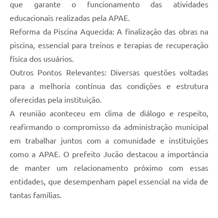
que garante o funcionamento das atividades
Carta de Serviços
educacionais realizadas pela APAE.
Reforma da Piscina Aquecida: A finalização das obras na
Legislação
piscina, essencial para treinos e terapias de recuperação
Editais
física dos usuários.
Outros Pontos Relevantes: Diversas questões voltadas
Legislação para Concurso
para a melhoria contínua das condições e estrutura
Sic
oferecidas pela instituição.
A reunião aconteceu em clima de diálogo e respeito,
Transparência dos recursos municipais empregado no
combate à pandemia do COVID -19
reafirmando o compromisso da administração municipal
em trabalhar juntos com a comunidade e instituições
Lei Aldir Blanc
como a APAE. O prefeito Jucão destacou a importância
PNAB - CICLO 2
de manter um relacionamento próximo com essas
entidades, que desempenham papel essencial na vida de
Prestação de Contas Secretária de Saúde
tantas famílias.
Prestação de Contas Secretaria de Educação