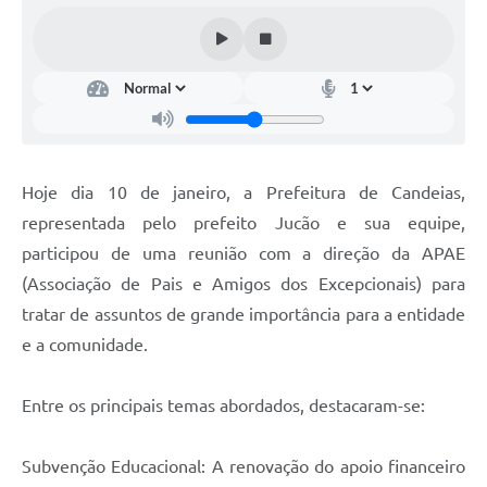
Fila de espera SUS
Canal da Ouvidoria
Prevican
Publicações
Hoje dia 10 de janeiro, a Prefeitura de Candeias,
Vigilância em Saúde
representada pelo prefeito Jucão e sua equipe,
Creche Municipal
participou de uma reunião com a direção da APAE
(Associação de Pais e Amigos dos Excepcionais) para
Plano Diretor
tratar de assuntos de grande importância para a entidade
Farmácia Municipal
e a comunidade.
REMUME
Entre os principais temas abordados, destacaram-se:
Orientações COVID-19
Subvenção Educacional: A renovação do apoio financeiro
Contratos