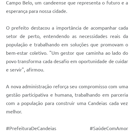
Campo Belo, um candeense que representa o futuro e a
Carta de Serviços
esperança para nossa cidade.
Legislação
O prefeito destacou a importância de acompanhar cada
Editais
setor de perto, entendendo as necessidades reais da
população e trabalhando em soluções que promovam o
Legislação para Concurso
bem-estar coletivo. "Um gestor que caminha ao lado do
Sic
povo transforma cada desafio em oportunidade de cuidar
e servir", afirmou.
Transparência dos recursos municipais empregado no
combate à pandemia do COVID -19
A nova administração reforça seu compromisso com uma
Lei Aldir Blanc
gestão participativa e humana, trabalhando em parceria
PNAB - CICLO 2
com a população para construir uma Candeias cada vez
melhor.
Prestação de Contas Secretária de Saúde
Prestação de Contas Secretaria de Educação
#PrefeituraDeCandeias #SaúdeComAmor