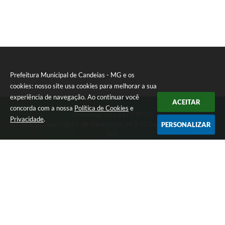
Prefeitura Municipal de Candeias - MG e os
cookies: nosso site usa cookies para melhorar a sua
experiência de navegação. Ao continuar você
ACEITAR
concorda com a nossa
Política de Cookies
e
Telefone: (35) 3475-0119
Privacidade
.
Endereço: Avenida 17 de Dezembro, nº 240 Centro | CEP: 37280-
PERSONALIZAR
000
Segunda-feira a Quinta 08:00 às 11:00 e 13:00 às 17:00 Sexta-
feira 8:00 às 11:00 e 12:00 às 16:00
CNPJ: 17.888.090/0001-00
Prefeitura Municipal de Candeias - MG
Versão do Sistema:
3.5.3 - 19/06/2026
Portal atualizado em:
07/08/2026 15:46