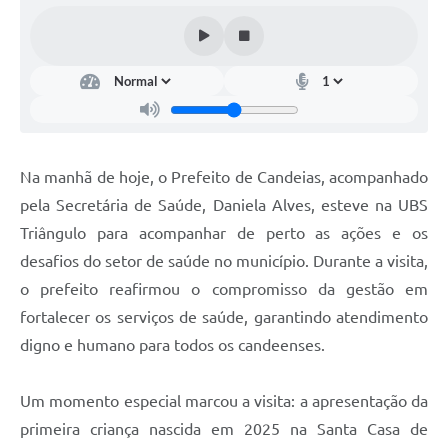
Fila de espera SUS
Canal da Ouvidoria
Prevican
Publicações
Na manhã de hoje, o Prefeito de Candeias, acompanhado
Vigilância em Saúde
pela Secretária de Saúde, Daniela Alves, esteve na UBS
Creche Municipal
Triângulo para acompanhar de perto as ações e os
desafios do setor de saúde no município. Durante a visita,
Plano Diretor
o prefeito reafirmou o compromisso da gestão em
Farmácia Municipal
fortalecer os serviços de saúde, garantindo atendimento
digno e humano para todos os candeenses.
REMUME
Orientações COVID-19
Um momento especial marcou a visita: a apresentação da
primeira criança nascida em 2025 na Santa Casa de
Contratos